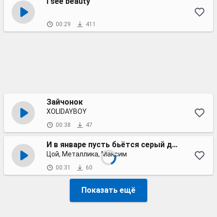
I see beauty
00:29
411
Зайчонок
XOLIDAYBOY
00:38
47
И в январе пусть бьётся серый дождь к нему в окно
Цой, Металлика, Максим
00:31
60
Показать ещё