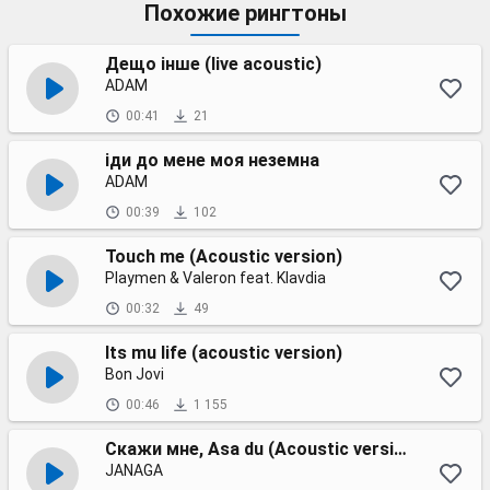
Похожие рингтоны
Дещо інше (live acoustic)
ADAM
00:41
21
іди до мене моя неземна
ADAM
00:39
102
Touch me (Acoustic version)
Playmen & Valeron feat. Klavdia
00:32
49
Its mu life (acoustic version)
Bon Jovi
00:46
1 155
Скажи мне, Asa du (Acoustic version)
JANAGA