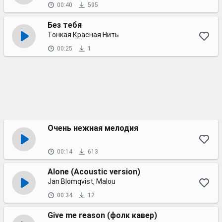
00:40
595
Без тебя
Тонкая Красная Нить
00:25
1
Очень нежная мелодия
00:14
613
Alone (Acoustic version)
Jan Blomqvist, Malou
00:34
12
Give me reason (фолк кавер)