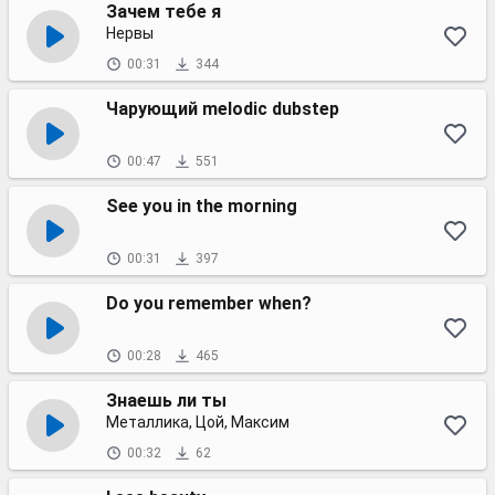
Зачем тебе я
Нервы
00:31
344
Чарующий melodic dubstep
00:47
551
See you in the morning
00:31
397
Do you remember when?
00:28
465
Знаешь ли ты
Металлика, Цой, Максим
00:32
62