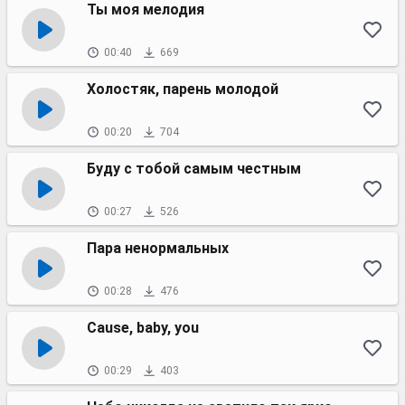
Ты моя мелодия
00:40
669
Холостяк, парень молодой
00:20
704
Буду с тобой самым честным
00:27
526
Пара ненормальных
00:28
476
Cause, baby, you
00:29
403