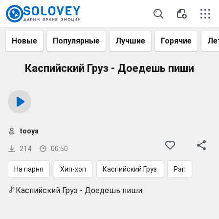
Новые
Популярные
Лучшие
Горячие
Ле
Каспийский Груз - Доедешь пиши
tooya
214
00:50
На парня
Хип-хоп
Каспийский Груз
Рэп
Каспийский Груз - Доедешь пиши