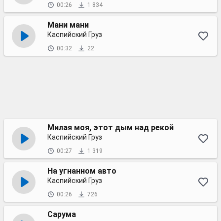
00:26
1 834
Мани мани
Каспийский Груз
00:32
22
Милая моя, этот дым над рекой
Каспийский Груз
00:27
1 319
На угнанном авто
Каспийский Груз
00:26
726
Сарума