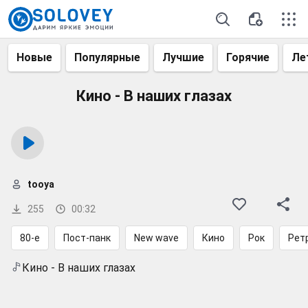
Новые
Популярные
Лучшие
Горячие
Ле
Кино - В наших глазах
tooya
255
00:32
80-е
Пост-панк
New wave
Кино
Рок
Рет
Кино - В наших глазах