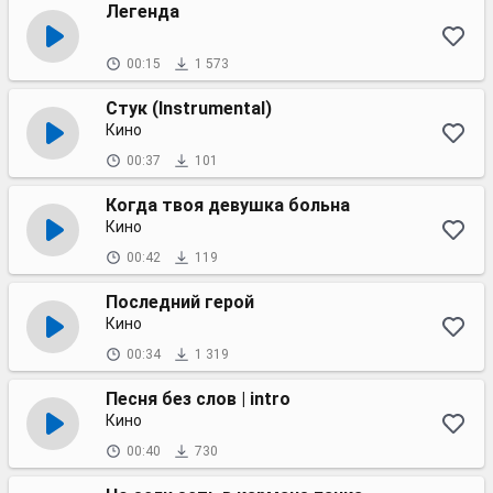
Легенда
00:15
1 573
Стук (Instrumental)
Кино
00:37
101
Когда твоя девушка больна
Кино
00:42
119
Последний герой
Кино
00:34
1 319
Песня без слов | intro
Кино
00:40
730