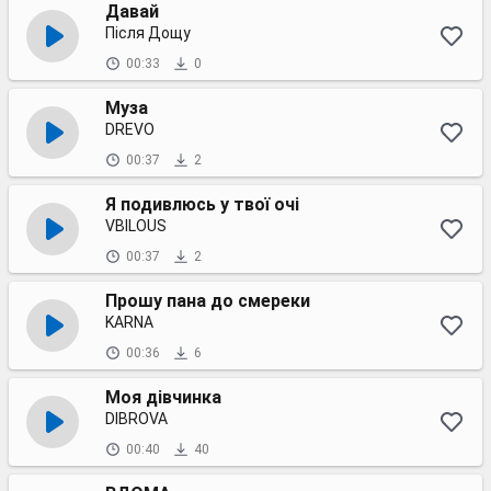
Давай
Після Дощу
00:33
0
Муза
DREVO
00:37
2
Я подивлюсь у твої очі
VBILOUS
00:37
2
Прошу пана до смереки
KARNA
00:36
6
Моя дівчинка
DIBROVA
00:40
40