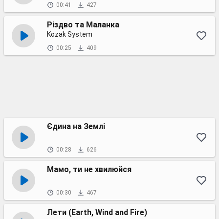
00:41
427
Різдво та Маланка
Kozak System
00:25
409
Єдина на Землі
00:28
626
Мамо, ти не хвилюйся
00:30
467
Лети (Earth, Wind and Fire)