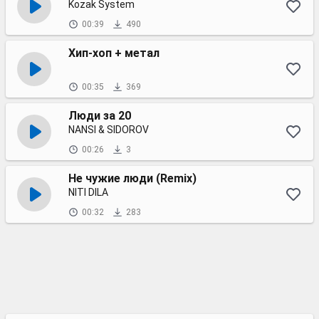
Kozak System
00:39
490
Хип-хоп + метал
00:35
369
Люди за 20
NANSI & SIDOROV
00:26
3
Не чужие люди (Remix)
NITI DILA
00:32
283