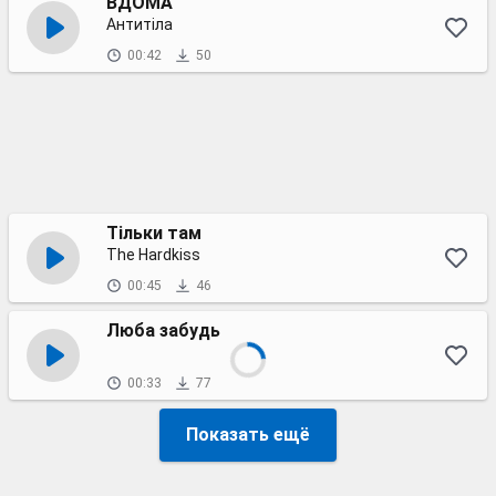
ВДОМА
Антитіла
00:42
50
Тільки там
The Hardkiss
00:45
46
Люба забудь
00:33
77
Показать ещё