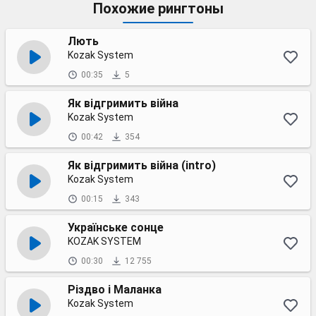
Похожие рингтоны
Лють
Kozak System
00:35
5
Як відгримить війна
Kozak System
00:42
354
Як відгримить війна (intro)
Kozak System
00:15
343
Українське сонце
KOZAK SYSTEM
00:30
12 755
Різдво і Маланка
Kozak System