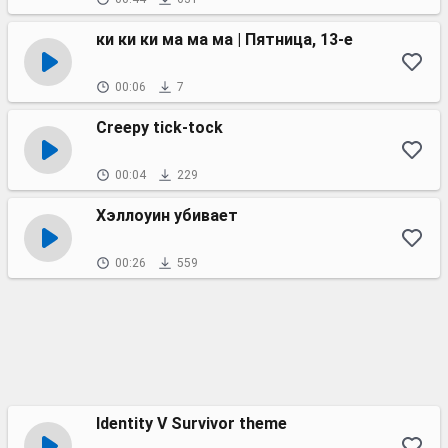
ки ки ки ма ма ма | Пятница, 13-е
00:06
7
Creepy tick-tock
00:04
229
Хэллоуин убивает
00:26
559
Identity V Survivor theme