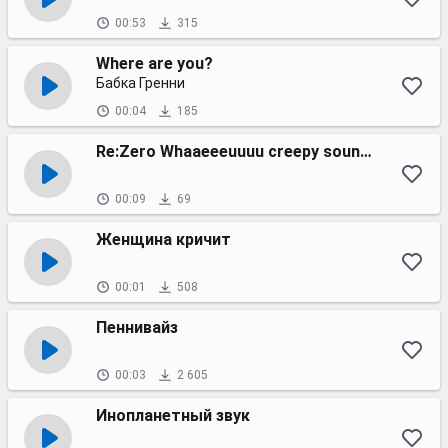
00:53
315
Where are you?
Бабка Гренни
00:04
185
Re:Zero Whaaeeeuuuu creepy sound effect
00:09
69
Женщина кричит
00:01
508
Пеннивайз
00:03
2 605
Инопланетный звук