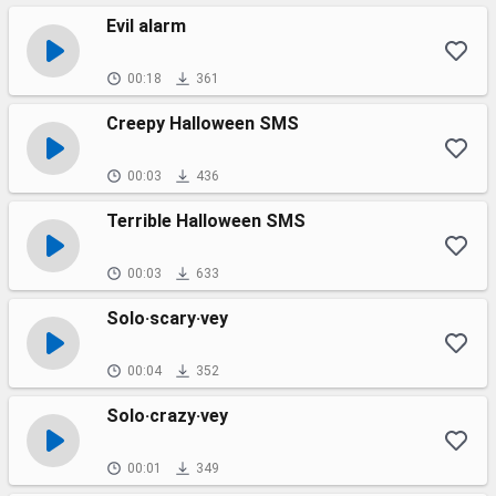
Evil alarm
00:18
361
Creepy Halloween SMS
00:03
436
Terrible Halloween SMS
00:03
633
Solo·scary·vey
00:04
352
Solo·crazy·vey
00:01
349