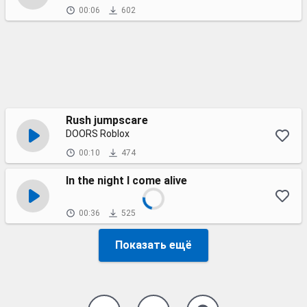
00:06
602
Rush jumpscare
DOORS Roblox
00:10
474
In the night I come alive
00:36
525
Показать ещё