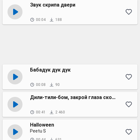
Звук скрипа двери
00:04
188
Бабадук дук дук
00:08
90
Дили-тили-бом, закрой глаза скорее
00:41
2 460
Halloween
Peetu S
00:44
631