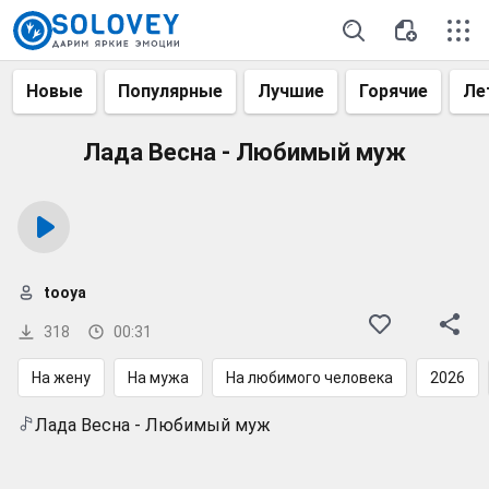
Новые
Популярные
Лучшие
Горячие
Ле
Лада Весна - Любимый муж
tooya
318
00:31
На жену
На мужа
На любимого человека
2026
Лада Весна - Любимый муж