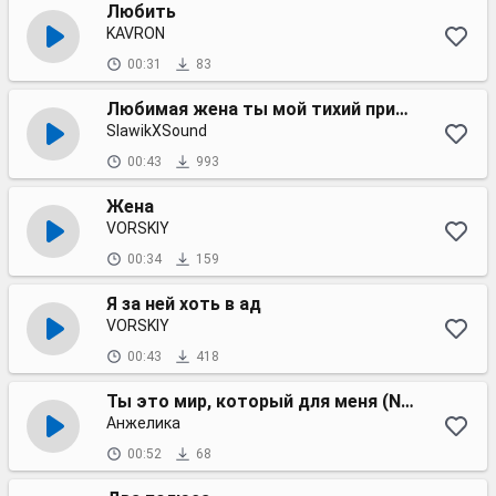
Любить
KAVRON
00:31
83
Любимая жена ты мой тихий причал,
SlawikXSound
00:43
993
Жена
VORSKIY
00:34
159
Я за ней хоть в ад
VORSKIY
00:43
418
Ты это мир, который для меня (New version)
Анжелика
00:52
68