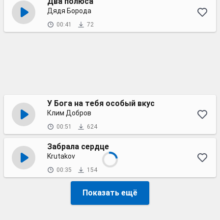
Два полюса
Дядя Борода
00:41
72
У Бога на тебя особый вкус
Клим Добров
00:51
624
Забрала сердце
Krutakov
00:35
154
Показать ещё