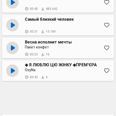
00:40
483 642
Самый близкий человек
00:31
15 189
Весна исполнит мечты
Пакет конфет
00:23
16
◈ Я ЛЮБЛЮ ЦЮ ЖІНКУ ◈ПРЕМ’ЄРА
OxyNa
00:43
6