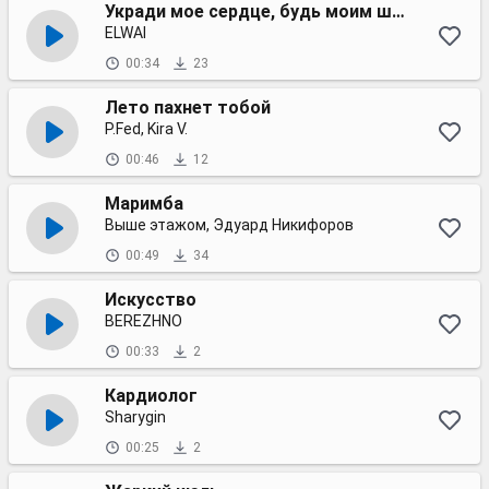
Укради мое сердце, будь моим шейхом
ELWAI
00:34
23
Лето пахнет тобой
P.Fed, Kira V.
00:46
12
Маримба
Выше этажом, Эдуард Никифоров
00:49
34
Искусство
BEREZHNO
00:33
2
Кардиолог
Sharygin
00:25
2