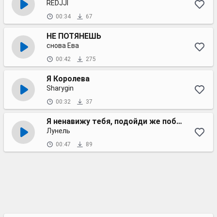
REDJJI
00:34
67
НЕ ПОТЯНЕШЬ
снова Ева
00:42
275
Я Королева
Sharygin
00:32
37
Я ненавижу тебя, подойди же поближе
Лунель
00:47
89