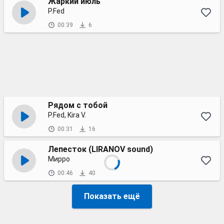
Жаркий июль
P.Fed
00:39
6
Рядом с тобой
P.Fed, Kira V.
00:31
16
Лепесток (LIRANOV sound)
Мирро
00:46
40
Показать ещё