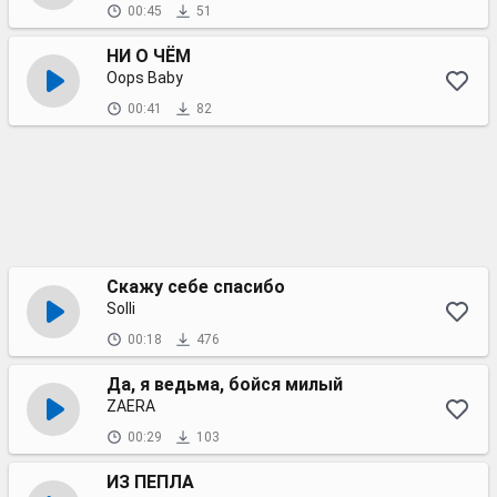
00:45
51
НИ О ЧЁМ
Oops Baby
00:41
82
Скажу себе спасибо
Solli
00:18
476
Да, я ведьма, бойся милый
ZAERA
00:29
103
ИЗ ПЕПЛА