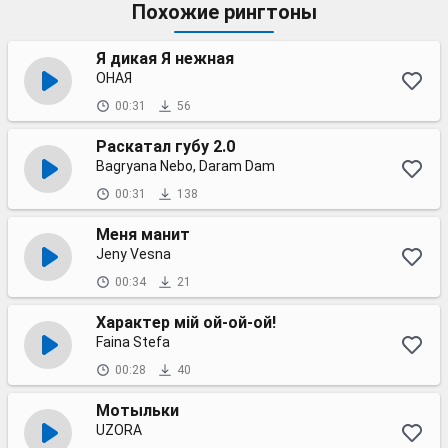
Похожие рингтоны
Я дикая Я нежная
ОНАЯ
00:31
56
Раскатал губу 2.0
Bagryana Nebo, Daram Dam
00:31
138
Меня манит
Jeny Vesna
00:34
21
Характер мій ой-ой-ой!
Faina Stefa
00:28
40
Мотыльки
UZORA