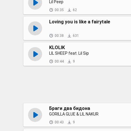
Lil Peep
00:35
62
Loving you is like a fairytale
00:38
631
KLOLIK
LIL SHEEP feat. Lil Sip
00:44
9
Браги два бидона
GORILLA GLUE & LIL NAKUR
00:43
9