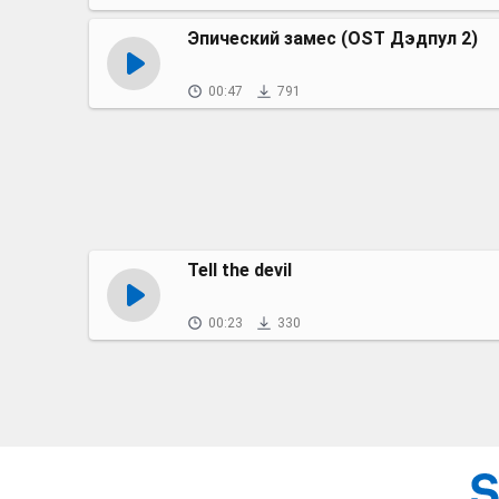
Эпический замес (OST Дэдпул 2)
00:47
791
Tell the devil
00:23
330