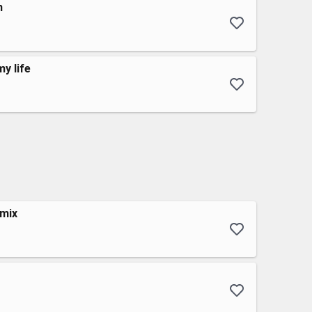
n
my life
emix