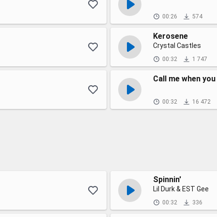
00:26
574
Kerosene
Crystal Castles
00:32
1 747
Call me when you
00:32
16 472
Spinnin'
Lil Durk & EST Gee
00:32
336