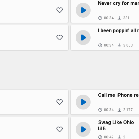
Never cry for ma
00:34
381
I been poppin' all 
00:34
3 053
Call me iPhone r
00:34
2 177
Swag Like Ohio
Lil B
00:42
2