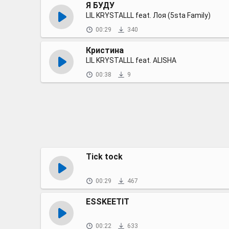
Я БУДУ
LIL KRYSTALLL feat. Лоя (5sta Family)
00:29
340
Кристина
LIL KRYSTALLL feat. ALISHA
00:38
9
Tick tock
00:29
467
ESSKEETIT
00:22
633