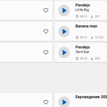
Pendejo
Little Big
00:31
397
Banana man
00:31
15 321
Pendejo
Литл Биг
00:32
353
Евровидение 20