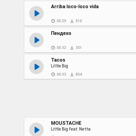
Arriba loco-loco vida
00:29
510
Пендехо
00:32
351
Tacos
Little Big
00:33
854
MOUSTACHE
Little Big feat. Netta