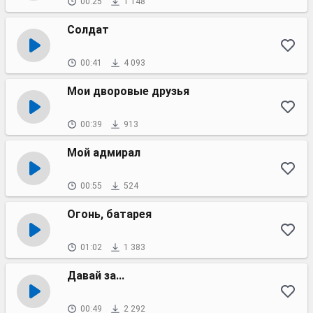
00:25
1 148
Солдат
00:41
4 093
Мои дворовые друзья
00:39
913
Мой адмирал
00:55
524
Огонь, батарея
01:02
1 383
Давай за...
00:49
2 292