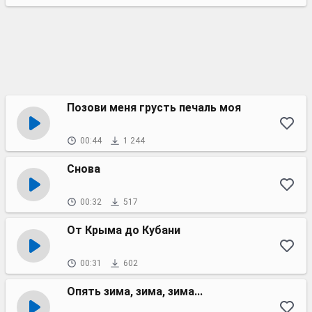
Позови меня грусть печаль моя
00:44
1 244
Снова
00:32
517
От Крыма до Кубани
00:31
602
Опять зима, зима, зима...