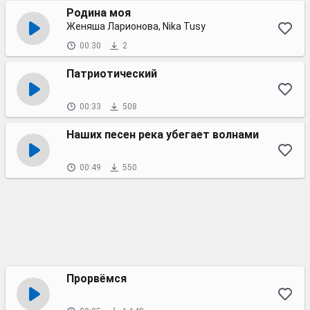
Родина моя
Женяша Ларионова, Nika Tusy
00:30
2
Патриотический
00:33
508
Наших песен река убегает волнами
00:49
550
Прорвёмся