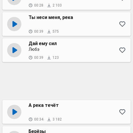
00:28
2 103
Ты неси меня, река
00:39
575
Дай ему сил
Любэ
00:39
123
А река течёт
00:34
3 182
Берёзы