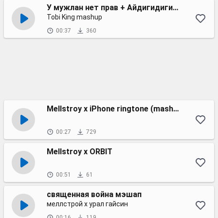
У мужлан нет прав + Айдигидигидай
Tobi King mashup
00:37
360
Mellstroy x iPhone ringtone (mashup)
00:27
729
Mellstroy x ORBIT
00:51
61
священная война мэшап
меллстрой х урал гайсин
00:16
119