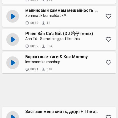
малиновый хаммам мешапность меллстройность
Zominatik burmaldatik⁴²
00:17
13
Phiên Bản Cực Gắt (DJ 培仔 remix)
Anh Tú - Something just like this
00:32
904
Бархатные тяги & Как Mommy
Instasamka mashup
00:21
648
Заставь меня сиять, дядя + The a la menthe | Тик Ток