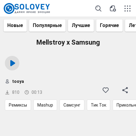
Новые
Популярные
Лучшие
Горячие
Ле
Mellstroy x Samsung
tooya
810
00:13
Ремиксы
Mashup
Самсунг
Тик Ток
Приколь