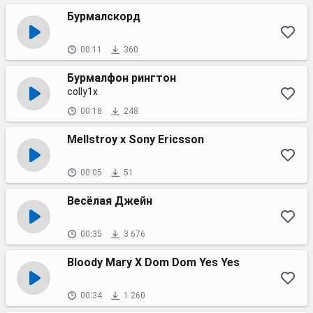
Бурмалскорд
00:11
360
Бурмалфон рингтон
colly1x
00:18
248
Mellstroy x Sony Ericsson
00:05
51
Весёлая Джейн
00:35
3 676
Bloody Mary X Dom Dom Yes Yes
00:34
1 260