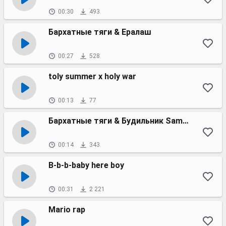
00:30
493
Бархатные тяги & Ералаш
00:27
528
toly summer x holy war
00:13
77
Бархатные тяги & Будильник Samsung
00:14
343
B-b-b-baby here boy
00:31
2 221
Mario rap