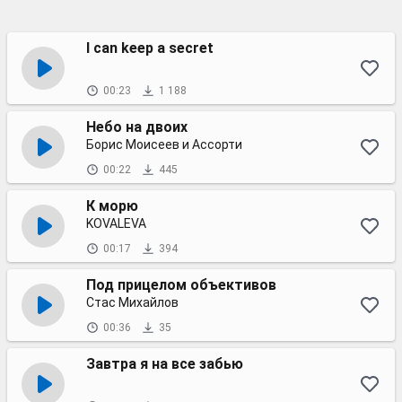
I can keep a secret
00:23
1 188
Небо на двоих
Борис Моисеев и Ассорти
00:22
445
К морю
KOVALEVA
00:17
394
Под прицелом объективов
Стас Михайлов
00:36
35
Завтра я на все забью