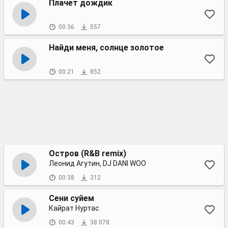
Плачет дождик
00:36
557
Найди меня, солнце золотое
00:21
852
Остров (R&B remix)
Леонид Агутин, DJ DANI WOO
00:38
312
Сени суйем
Кайрат Нуртас
00:43
38 078