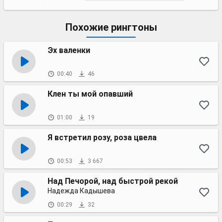
Похожие рингтоны
Эх валенки
00:40
46
Клен ты мой опавший
01:00
19
Я встретил розу, роза цвела
00:53
3 667
Над Печорой, над быстрой рекой
Надежда Кадышева
00:29
32