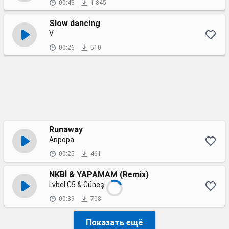
00:43
1 845
Slow dancing
V
00:26
510
Runaway
Аврора
00:25
461
NKBİ & YAPAMAM (Remix)
Lvbel C5 & Güneş
00:39
708
Показать ещё