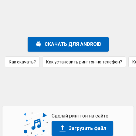
СКАЧАТЬ ДЛЯ ANDROID
Как скачать?
Как установить рингтон на телефон?
К
Сделай рингтон на сайте
Загрузить файл