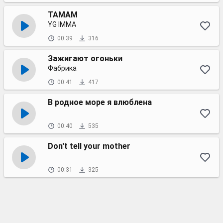
TAMAM
YG IMMA
00:39
316
Зажигают огоньки
Фабрика
00:41
417
В родное море я влюблена
00:40
535
Don't tell your mother
00:31
325