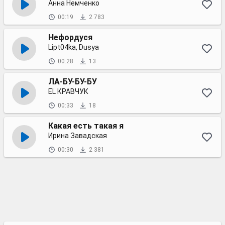
Анна Немченко
00:19
2 783
Нефордуся
Lipt04ka, Dusya
00:28
13
ЛА-БУ-БУ-БУ
EL КРАВЧУК
00:33
18
Какая есть такая я
Ирина Завадская
00:30
2 381