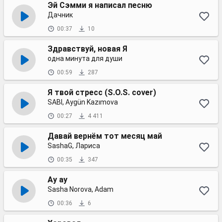
Эй Сэмми я написал песню
Дачник
00:37
10
Здравствуй, новая Я
одна минута для души
00:59
287
Я твой стресс (S.O.S. cover)
SABI, Aygün Kazımova
00:27
4 411
Давай вернём тот месяц май
SashaG, Лариса
00:35
347
Ау ау
Sasha Norova, Adam
00:36
6