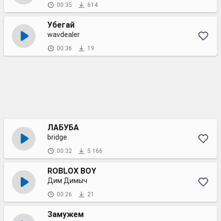
00:35
614
Убегай
wavdealer
00:36
19
ЛАБУБА
bridge
00:32
5 166
ROBLOX BOY
Дим Димыч
00:26
21
Замужем