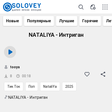
Новые
Популярные
Лучшие
Горячие
Ле
NATALIYA - Интриган
tooya
8
00:18
Тик Ток
Поп
NataliYa
2025
NATALIYA - Интриган