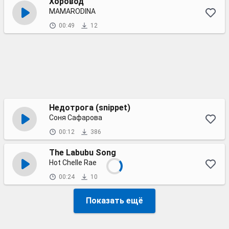
Хоровод
MAMARODINA
00:49
12
Недотрога (snippet)
Соня Сафарова
00:12
386
The Labubu Song
Hot Chelle Rae
00:24
10
Показать ещё