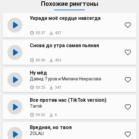
Похожие рингтоны
Укради моё сердце навсегда
00:37
437
Снова до утра самая пьяная
00:36
452
Ну мëд
Давид Туров и Милана Некрасова
00:25
347
Все против нас (TikTok version)
Tamik
00:26
6
Вредная, но твоя
ZOLALI