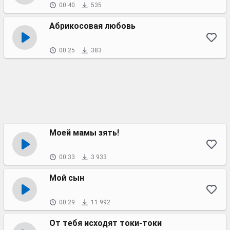
00:40
535
Абрикосовая любовь
00:25
383
Моей мамы зять!
00:33
3 933
Мой сын
00:29
11 992
От тебя исходят токи-токи