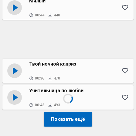
Милый
00:44
448
Твой ночной каприз
00:36
470
Учительница по любви
00:43
493
Показать ещё