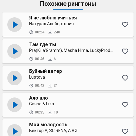
Похожие рингтоны
Я не люблю учиться
Натурал Альбертович
00:24
248
Там где ты
Pra(Killa'Gramm), Masha Hima, LuckyProduction
00:46
6
Буйный ветер
Lustova
00:42
31
Ало ало
Gasso & Liza
00:35
10
Моя молодость
Вектор А, SCIRENA, A.V.G