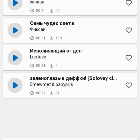
хинков
00:14
49
Семь чудес света
Фиксай
00:31
138
Исполняющий отдел
Lustova
00:31
4
зеленоглазые деффки! [Solovey clean edit]
5mewmet & babypills
00:22
31