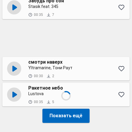
Забудь про сон
Stasik feat. 345
00:35
7
смотри наверх
Yltramarine, Тони Раут
00:30
2
Ракетное небо
Lustova
00:35
5
Показать ещё