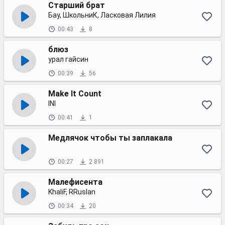
Старший брат
Бау, ШкольниК, Ласковая Лилия
00:43
8
блюз
урал гайсин
00:39
56
Make It Count
INI
00:41
1
Медлячок чтобы ты заплакала
00:27
2 891
Малефисента
KhaliF, RRuslan
00:34
20