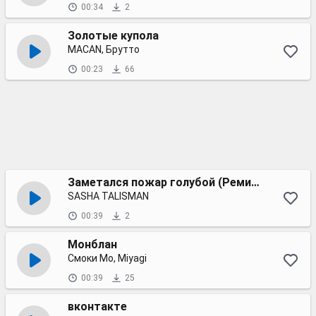
00:34
2
Золотые купола
MACAN, Брутто
00:23
66
Заметался пожар голубой (Ремикс)
SASHA TALISMAN
00:39
2
Монблан
Смоки Мо, Miyagi
00:39
25
вконтакте