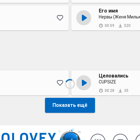
Его имя
Нервы (Женя Мильк
00:59
520
Целовались
CUPSIZE
00:28
35
Показать ещё