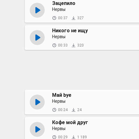
Зацепило
Нервы
00:37
327
Никого не ищу
Нервы
00:33
320
Май bye
Нервы
00:24
24
Кофе мой друг
Нервы
00:29
1 189