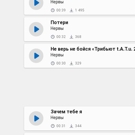
Нервы
00:39
1 495
Потери
Нервы
00:32
368
Не верь не бойся «Трибьют t.A.T.u.
Нервы
00:30
329
Зачем тебе я
Нервы
00:31
344