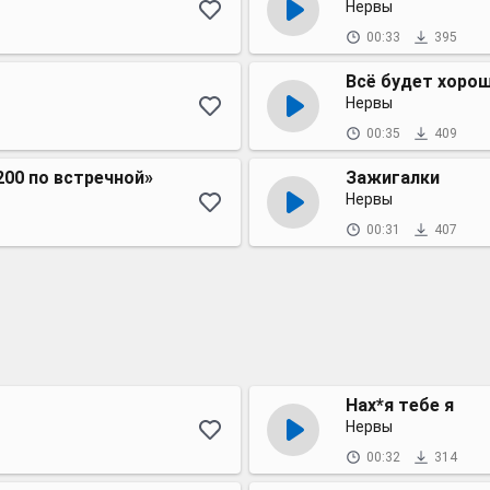
Нервы
00:33
395
Всё будет хоро
Нервы
00:35
409
 200 по встречной»
Зажигалки
Нервы
00:31
407
Нах*я тебе я
Нервы
00:32
314