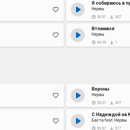
Я собираюсь в п
Нервы
00:37
357
Втомився
Нервы
00:35
1
Вороны
Нервы
00:27
657
С Надеждой на 
Баста feat. Нервы
00:57
517