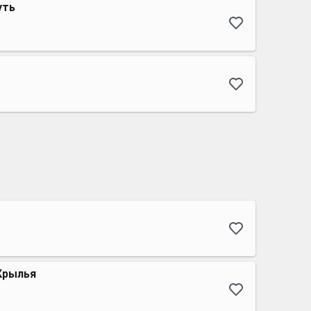
уть
Крылья