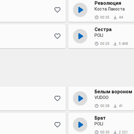
Революция
Коста Лакоста
00:35
44
Сестра
POLI
00:25
5 408
Белым вороном
VUDOO
00:38
41
Брат
POLI
00:30
2 321