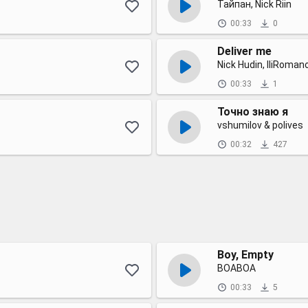
Тайпан, Nick Riin
00:33
0
Deliver me
Nick Hudin, IliRomano
00:33
1
Точно знаю я
vshumilov & polives
00:32
427
Boy, Empty
BOABOA
00:33
5