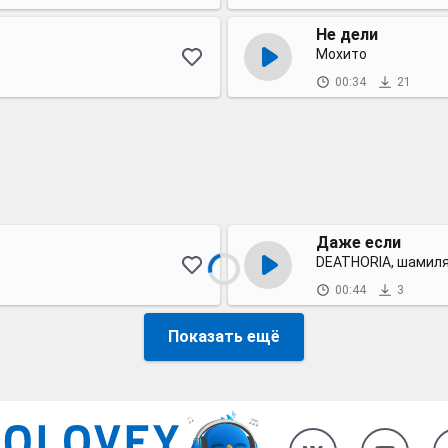
Не дели
Мохито
00:34
21
Даже если
DEATHORIA, шамил
00:44
3
Показать ещё