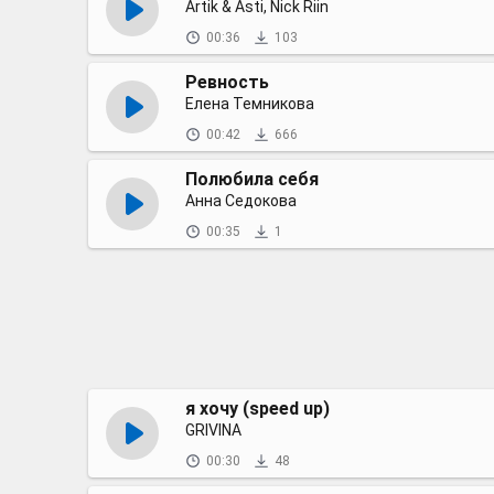
Artik & Asti, Nick Riin
00:36
103
Ревность
Елена Темникова
00:42
666
Полюбила себя
Анна Седокова
00:35
1
я хочу (speed up)
GRIVINA
00:30
48