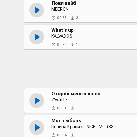
Лови вайб
MEERON
00:33
3
What's up
KALVADOS
00:34
10
Открой меня заново
Z'watte
00:31
1
Моя любовь
Полина Крапива, NIGHTMORSS
00:34
1