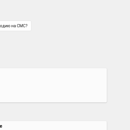
лодию на СМС?
е