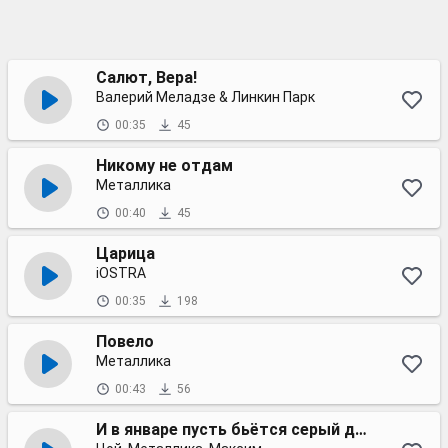
Салют, Вера!
Валерий Меладзе & Линкин Парк
00:35
45
Никому не отдам
Металлика
00:40
45
Царица
iOSTRA
00:35
198
Повело
Металлика
00:43
56
И в январе пусть бьётся серый дождь к нему в окно