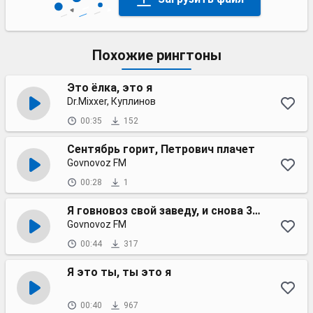
Похожие рингтоны
Это ёлка, это я
Dr.Mixxer, Куплинов
00:35
152
Сентябрь горит, Петрович плачет
Govnovoz FM
00:28
1
Я говновоз свой заведу, и снова 3 сентября
Govnovoz FM
00:44
317
Я это ты, ты это я
00:40
967