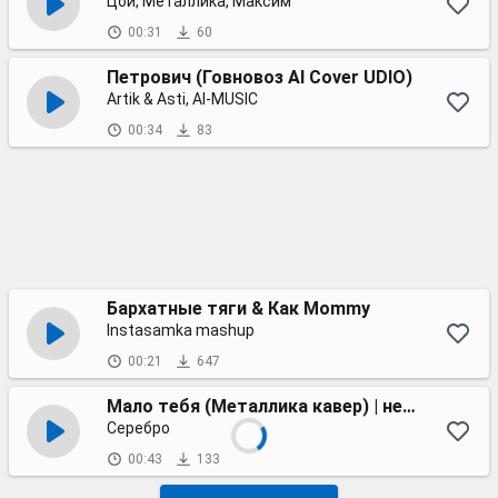
Цой, Металлика, Максим
00:31
60
Петрович (Говновоз AI Cover UDIO)
Artik & Asti, AI-MUSIC
00:34
83
Бархатные тяги & Как Mommy
Instasamka mashup
00:21
647
Мало тебя (Металлика кавер) | нейрохит
Серебро
00:43
133