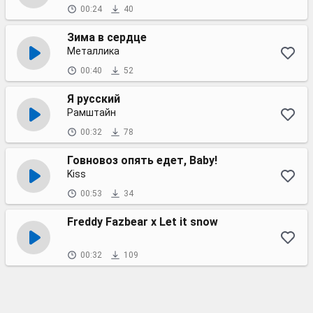
00:24
40
Зима в сердце
Металлика
00:40
52
Я русский
Рамштайн
00:32
78
Говновоз опять едет, Baby!
Kiss
00:53
34
Freddy Fazbear x Let it snow
00:32
109