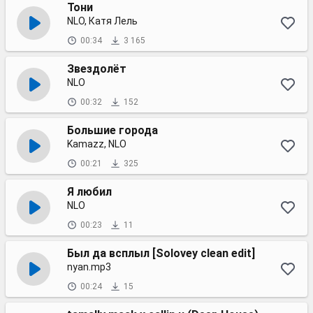
Тони
NLO, Катя Лель
00:34
3 165
Звездолёт
NLO
00:32
152
Большие города
Kamazz, NLO
00:21
325
Я любил
NLO
00:23
11
Был да всплыл [Solovey clean edit]
nyan.mp3
00:24
15