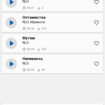
NLO
00:37
4
Оптимистка
NLO, Абрикоса
00:36
310
Мутим
NLO
00:34
323
Напиваюсь
NLO
00:36
45