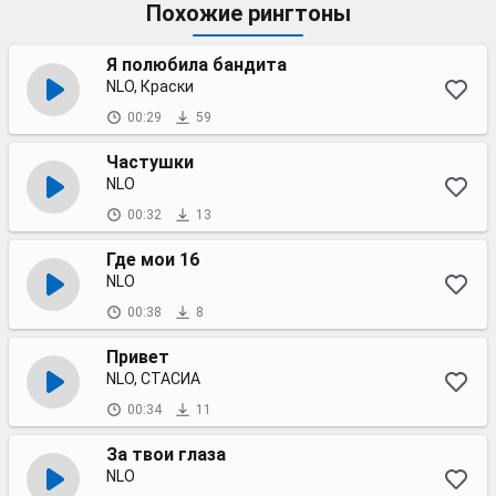
Похожие рингтоны
Я полюбила бандита
NLO, Краски
00:29
59
Частушки
NLO
00:32
13
Где мои 16
NLO
00:38
8
Привет
NLO, СТАСИА
00:34
11
За твои глаза
NLO