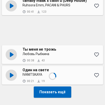
tamally maak x callin u (Deep House)
Ruhsora Emm, PACANI & PHURS
00:41
123
Ты меня не трожь
Любовь Рыбкина
00:38
43
Один на свете
IVANITSKAYA
00:21
19
Показать ещё