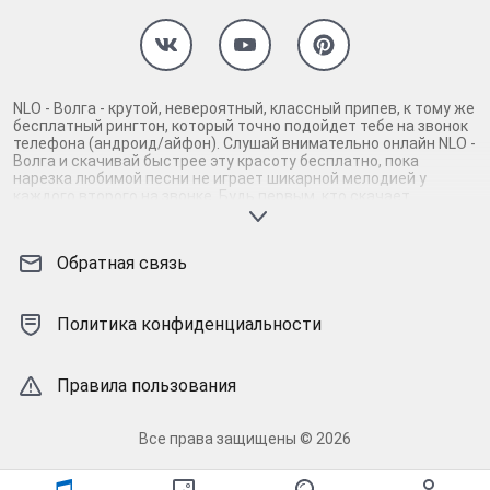
NLO - Волга - крутой, невероятный, классный припев, к тому же
бесплатный рингтон, который точно подойдет тебе на звонок
телефона (андроид/айфон). Слушай внимательно онлайн NLO -
Волга и скачивай быстрее эту красоту бесплатно, пока
нарезка любимой песни не играет шикарной мелодией у
каждого второго на звонке. Будь первым, кто скачает
бесплатно сей шедевр музыки и оценит по достоинству
гармоничное звучание припева NLO - Волга. Кроме того, ты
можешь найти и скачать другую нарезку mp3 песни на звонок
Обратная связь
телефона, ну, или m4r мелодию на айфон (iPhone). Уверены, ты
не ошибся с выбором рингтона NLO - Волга, ведь с такой
восхитительно качественной нарезкой музыки сложно будет
пропустить мелодию звонка. Соловей - mp3 и m4r композиции
Политика конфиденциальности
и звуки на звонок, которые зацепят тебя и всех вокруг. Твой
телефон достоин!
Правила пользования
Все права защищены © 2026