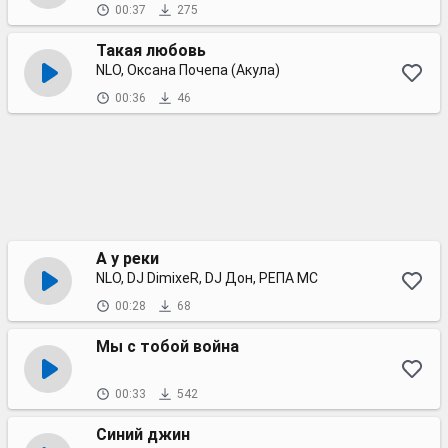
00:37
275
Такая любовь
NLO, Оксана Почепа (Акула)
00:36
46
А у реки
NLO, DJ DimixeR, DJ Дон, РЕПА МС
00:28
68
Мы с тобой война
00:33
542
Синий джин