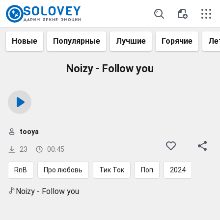
Новые
Популярные
Лучшие
Горячие
Ле
Noizy - Follow you
tooya
23
00:45
RnB
Про любовь
Тик Ток
Поп
2024
Noizy - Follow you