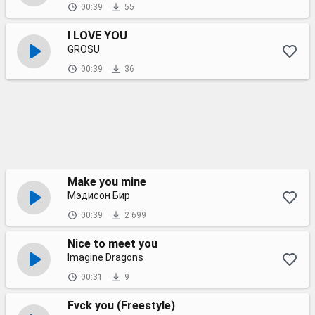
00:39
55
I LOVE YOU
GROSU
00:39
36
Make you mine
Мэдисон Бир
00:39
2 699
Nice to meet you
Imagine Dragons
00:31
9
Fvck you (Freestyle)