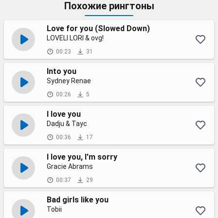
Похожие рингтоны
Love for you (Slowed Down)
LOVELI LORI & ovg!
00:23
31
Into you
Sydney Renae
00:26
5
I love you
Dadju & Tayc
00:36
17
I love you, I'm sorry
Gracie Abrams
00:37
29
Bad girls like you
Tobii