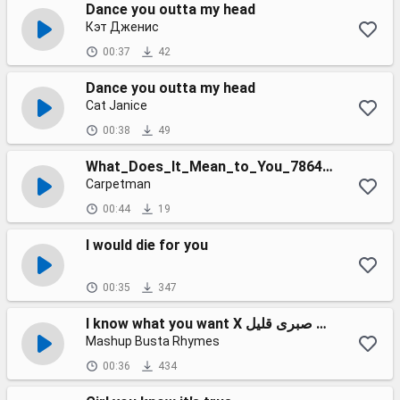
Dance you outta my head
Кэт Дженис
00:37
42
Dance you outta my head
Cat Janice
00:38
49
What_Does_It_Mean_to_You_78640127 (1)
Carpetman
00:44
19
I would die for you
00:35
347
I know what you want X ريمكس شيرين صبرى قليل
Mashup Busta Rhymes
00:36
434