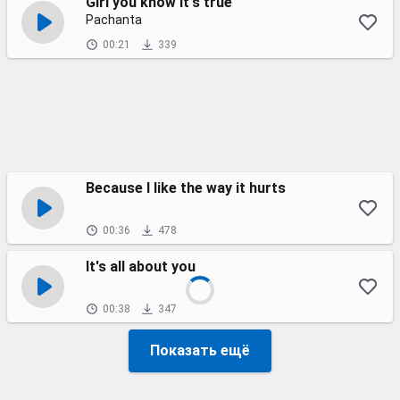
Girl you know it's true
Pachanta
00:21
339
Because I like the way it hurts
00:36
478
It's all about you
00:38
347
Показать ещё