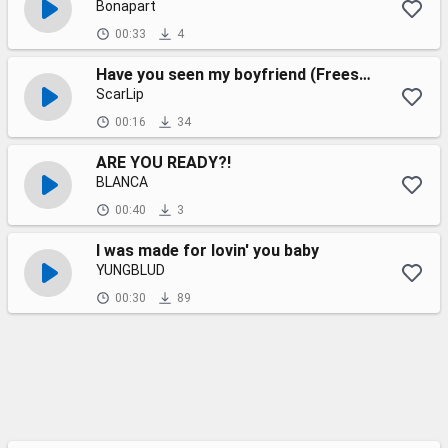
Bonapart
00:33
4
Have you seen my boyfriend (Freestyle)
ScarLip
00:16
34
ARE YOU READY?!
BLANCA
00:40
3
I was made for lovin' you baby
YUNGBLUD
00:30
89