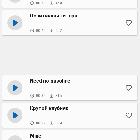
00:33
464
Позитивная гитара
00:44
452
Need no gasoline
00:34
315
Крутой клубняк
00:37
334
Mine