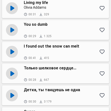
Living my life
Olivia Addams
00:31
329
You so dumb
00:29
1 325
I found out the snow can melt
00:41
415
Только шелковое сердце...
00:28
667
Детка, ты танцуешь не одна
00:30
3 179