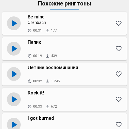
Похожие рингтоны
Be mine
Ofenbach
00:31
177
Папик
00:19
439
Летние воспоминания
00:32
1 245
Rock it!
00:33
672
I got burned