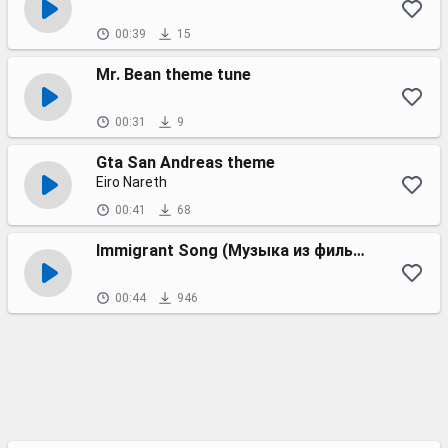
00:39
15
Mr. Bean theme tune
00:31
9
Gta San Andreas theme
Eiro Nareth
00:41
68
Immigrant Song (Музыка из фильма Девушка с татуировкой дракона)
00:44
946