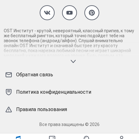
OST Институт - крутой, невероятный, классный припев, к тому
же бесплатный рингтон, который точно подойдет тебе на
звонок телефона (андроид/айфон). Слушай внимательно
онлайн OST Институт и скачивай быстрее эту красоту
бесплатно, пока нарезка любимой песни не играет шикарной
мелодией у каждого второго на звонке. Будь первым, кто
скачает бесплатно сей шедевр музыки и оценит по
достоинству гармоничное звучание припева OST Институт.
Кроме того, ты можешь найти и скачать другую нарезку mp3
Обратная связь
песни на звонок телефона, ну, или m4r мелодию на айфон
(iPhone). Уверены, ты не ошибся с выбором рингтона OST
Институт, ведь с такой восхитительно качественной нарезкой
музыки сложно будет пропустить мелодию звонка. Соловей -
Политика конфиденциальности
mp3 и m4r композиции и звуки на звонок, которые зацепят
тебя и всех вокруг. Твой телефон достоин!
Правила пользования
Все права защищены © 2026