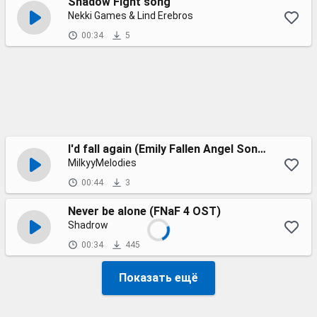
Shadow Fight song
Nekki Games & Lind Erebros
00:34
5
I'd fall again (Emily Fallen Angel Song)
MilkyyMelodies
00:44
3
Never be alone (FNaF 4 OST)
Shadrow
00:34
445
Показать ещё