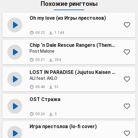
Похожие рингтоны
Oh my love (из Игры престолов)
00:32
1 144
Chip ‘n Dale Rescue Rangers (Theme Song)
Post Malone
00:21
354
LOST IN PARADISE (Jujutsu Kaisen ending theme song)
ALI feat. AKLO
00:40
51
OST Стража
00:26
3
Игра престолов (lo-fi cover)