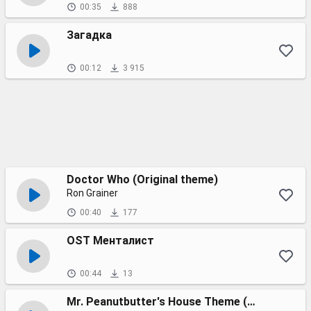
00:35
888
Загадка
00:12
3 915
Doctor Who (Original theme)
Ron Grainer
00:40
177
OST Менталист
00:44
13
Mr. Peanutbutter's House Theme (BoJack Horseman)