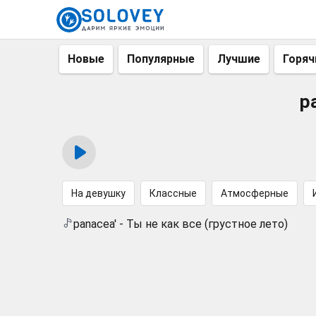
Новые
Популярные
Лучшие
Горяч
p
На девушку
Классные
Атмосферные
panacea' - Ты не как все (грустное лето)