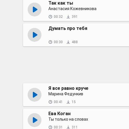
Так как ты
Анастасия Кожевникова
00:32
391
Думать про тебя
00:30
488
Я все равно круче
Марина Федункив
00:41
15
Ева Коган
Ты только на словах
00:31
311