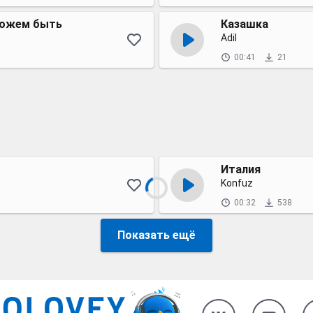
можем быть
Казашка
Adil
00:41
21
Италия
Konfuz
00:32
538
Показать ещё