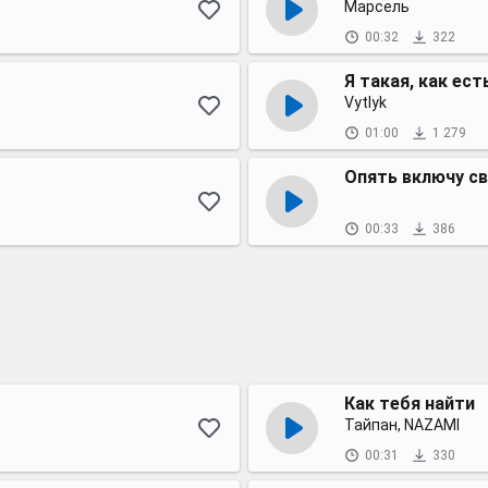
Марсель
00:32
322
Я такая, как ест
Vytlyk
01:00
1 279
Опять включу с
00:33
386
Как тебя найти
Тайпан, NAZAMI
00:31
330