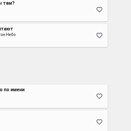
ы там?
чтают
тон Небо
о по имени