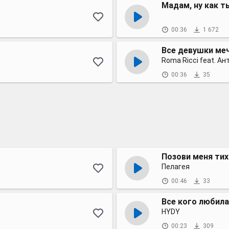
Мадам, ну как т
00:36
1 672
Все девушки ме
Roma Ricci feat. Ан
00:36
35
Позови меня тих
Пелагея
00:46
33
Все кого любила
HYDY
00:23
309