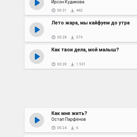
Ирсон Кудикова
00:31
442
Лето жара, мы кайфуем до утра
00:28
579
Как твои дела, мой малыш?
00:28
1 531
Как мне жить?
Остап Парфёнов
00:24
6