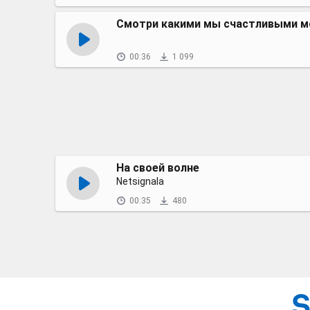
Смотри какими мы счастливыми 
00:36
1 099
На своей волне
Netsignala
00:35
480