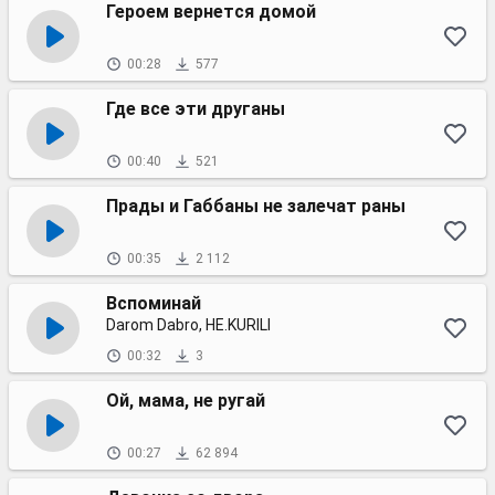
Героем вернется домой
00:28
577
Где все эти друганы
00:40
521
Прады и Габбаны не залечат раны
00:35
2 112
Вспоминай
Darom Dabro, НЕ.KURILI
00:32
3
Ой, мама, не ругай
00:27
62 894