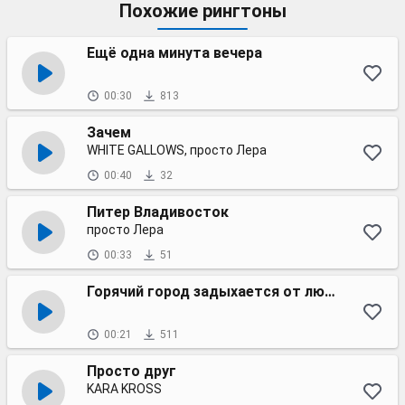
Похожие рингтоны
Ещё одна минута вечера
00:30
813
Зачем
WHITE GALLOWS, просто Лера
00:40
32
Питер Владивосток
просто Лера
00:33
51
Горячий город задыхается от любви
00:21
511
Просто друг
KARA KROSS