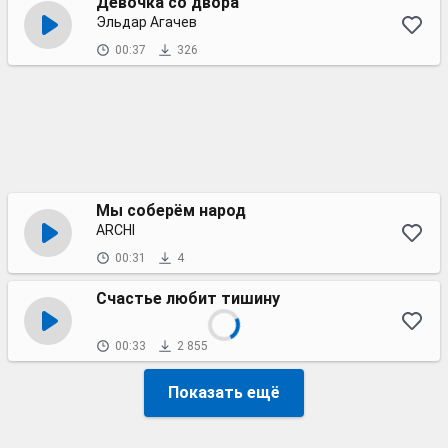
Девочка со двора
Эльдар Агачев
00:37
326
Мы соберём народ
ARCHI
00:31
4
Счастье любит тишину
00:33
2 855
Показать ещё