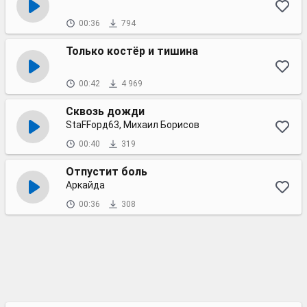
00:36
794
Только костёр и тишина
00:42
4 969
Сквозь дожди
StaFFорд63, Михаил Борисов
00:40
319
Отпустит боль
Аркайда
00:36
308