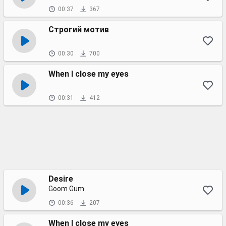
00:37
367
Строгий мотив
00:30
700
When I close my eyes
00:31
412
Desire
Goom Gum
00:36
207
When I close my eyes