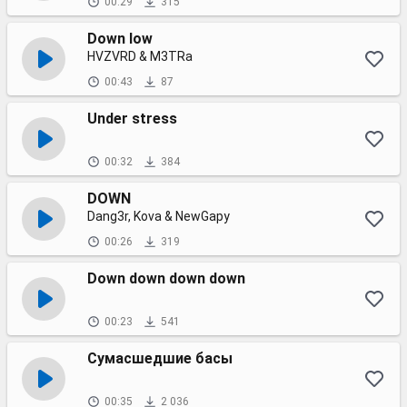
00:29
315
Down low
HVZVRD & M3TRa
00:43
87
Under stress
00:32
384
DOWN
Dang3r, Kova & NewGapy
00:26
319
Down down down down
00:23
541
Сумасшедшие басы
00:35
2 036