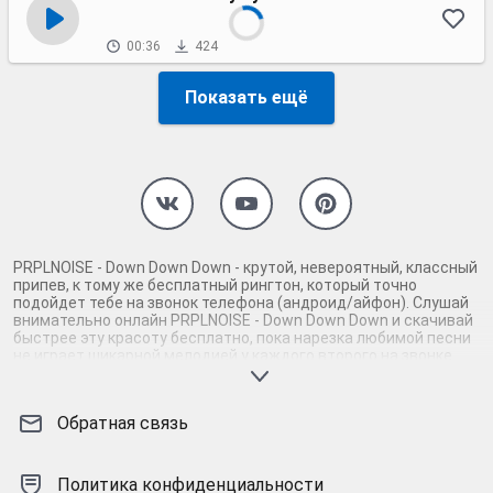
00:36
424
Показать ещё
PRPLNOISE - Down Down Down - крутой, невероятный, классный
припев, к тому же бесплатный рингтон, который точно
подойдет тебе на звонок телефона (андроид/айфон). Слушай
внимательно онлайн PRPLNOISE - Down Down Down и скачивай
быстрее эту красоту бесплатно, пока нарезка любимой песни
не играет шикарной мелодией у каждого второго на звонке.
Будь первым, кто скачает бесплатно сей шедевр музыки и
оценит по достоинству гармоничное звучание припева
PRPLNOISE - Down Down Down. Кроме того, ты можешь найти и
Обратная связь
скачать другую нарезку mp3 песни на звонок телефона, ну, или
m4r мелодию на айфон (iPhone). Уверены, ты не ошибся с
выбором рингтона PRPLNOISE - Down Down Down, ведь с такой
восхитительно качественной нарезкой музыки сложно будет
Политика конфиденциальности