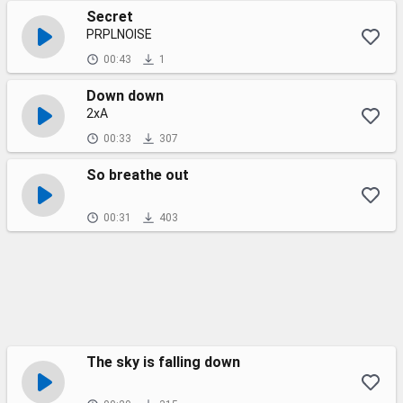
Secret
PRPLNOISE
00:43
1
Down down
2xA
00:33
307
So breathe out
00:31
403
The sky is falling down