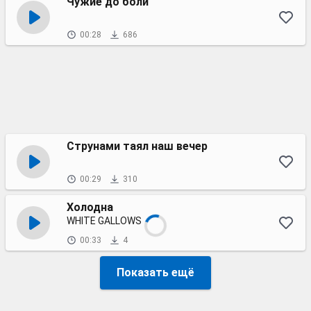
Чужие до боли
00:28
686
Струнами таял наш вечер
00:29
310
Холодна
WHITE GALLOWS
00:33
4
Показать ещё