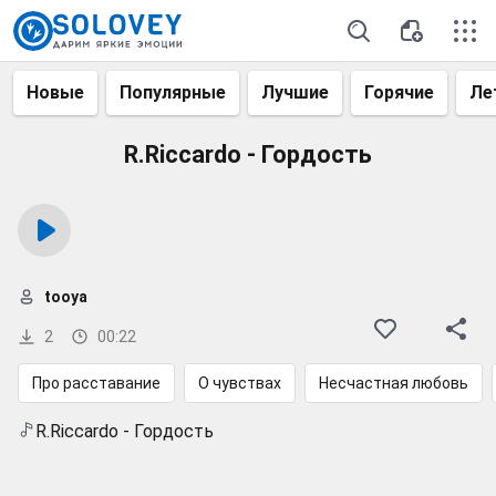
Новые
Популярные
Лучшие
Горячие
Ле
R.Riccardo - Гордость
tooya
2
00:22
Про расставание
О чувствах
Несчастная любовь
R.Riccardo - Гордость