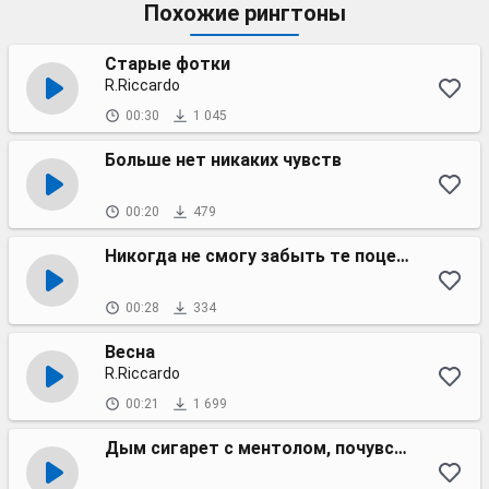
Похожие рингтоны
Старые фотки
R.Riccardo
00:30
1 045
Больше нет никаких чувств
00:20
479
Никогда не смогу забыть те поцелуи
00:28
334
Весна
R.Riccardo
00:21
1 699
Дым сигарет с ментолом, почувствуй мой холод