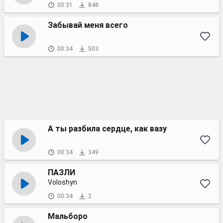
00:31
848
Забывай меня всего
00:34
503
А ты разбила сердце, как вазу
00:34
349
ПАЗЛИ
Voloshyn
00:34
2
Мальборо