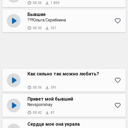
00:36
1 859
Бывшие
??!!Ольга Серябкина
00:30
351
Как сильно так можно любить?
00:36
391
Привет мой бывший
Nevspominay
00:42
87
Сердце мое она украла