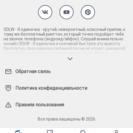
SDLW - Я одиночка - крутой, невероятный, классный припев, к
тому же бесплатный рингтон, который точно подойдет тебе
на звонок телефона (андроид/айфон). Слушай внимательно
онлайн SDLW - Я одиночка и скачивай быстрее эту красоту
бесплатно, пока нарезка любимой песни не играет шикарной
мелодией у каждого второго на звонке. Будь первым, кто
скачает бесплатно сей шедевр музыки и оценит по
достоинству гармоничное звучание припева SDLW - Я
одиночка. Кроме того, ты можешь найти и скачать другую
Обратная связь
нарезку mp3 песни на звонок телефона, ну, или m4r мелодию
на айфон (iPhone). Уверены, ты не ошибся с выбором рингтона
SDLW - Я одиночка, ведь с такой восхитительно качественной
нарезкой музыки сложно будет пропустить мелодию звонка.
Политика конфиденциальности
Соловей - mp3 и m4r композиции и звуки на звонок, которые
зацепят тебя и всех вокруг. Твой телефон достоин!
Правила пользования
Все права защищены © 2026