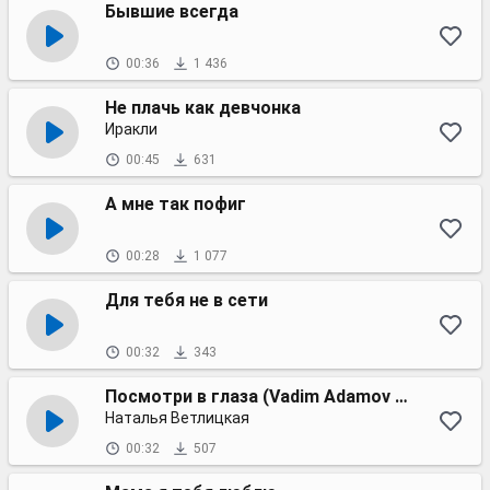
Бывшие всегда
00:36
1 436
Не плачь как девчонка
Иракли
00:45
631
А мне так пофиг
00:28
1 077
Для тебя не в сети
00:32
343
Посмотри в глаза (Vadim Adamov & Hardphol Remix)
Наталья Ветлицкая
00:32
507