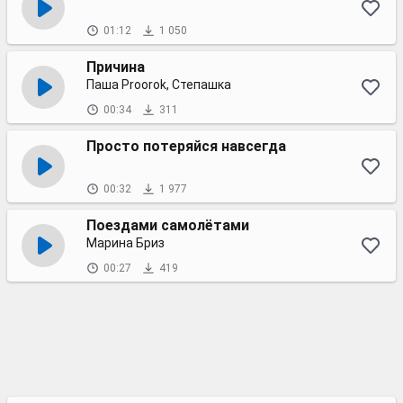
01:12
1 050
Причина
Паша Proorok, Степашка
00:34
311
Просто потеряйся навсегда
00:32
1 977
Поездами самолётами
Марина Бриз
00:27
419