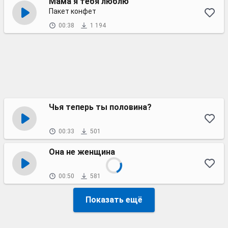
Мама я тебя люблю
Пакет конфет
00:38
1 194
Чья теперь ты половина?
00:33
501
Она не женщина
00:50
581
Показать ещё