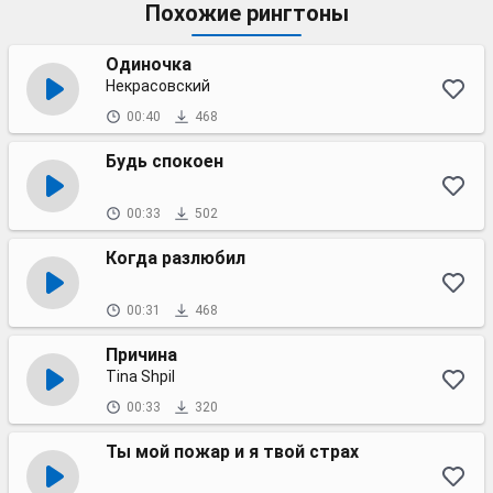
Похожие рингтоны
Одиночка
Некрасовский
00:40
468
Будь спокоен
00:33
502
Когда разлюбил
00:31
468
Причина
Tina Shpil
00:33
320
Ты мой пожар и я твой страх