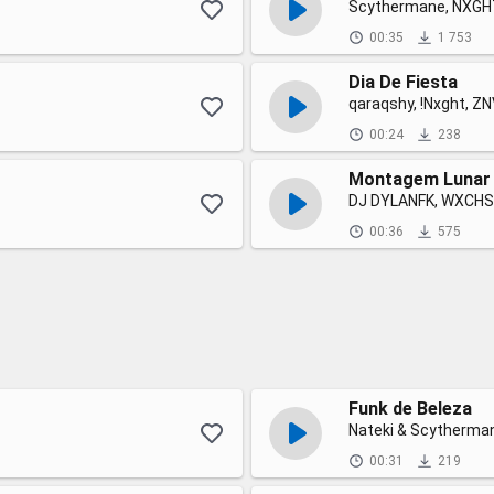
Scythermane, NXGH
00:35
1 753
Dia De Fiesta
qaraqshy, !Nxght, 
00:24
238
Montagem Lunar 
DJ DYLANFK, WXCH
00:36
575
Funk de Beleza
Nateki & Scytherma
00:31
219