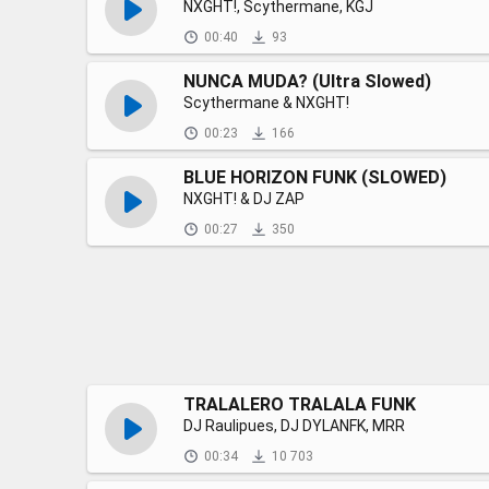
NXGHT!, Scythermane, KGJ
00:40
93
NUNCA MUDA? (Ultra Slowed)
Scythermane & NXGHT!
00:23
166
BLUE HORIZON FUNK (SLOWED)
NXGHT! & DJ ZAP
00:27
350
TRALALERO TRALALA FUNK
DJ Raulipues, DJ DYLANFK, MRR
00:34
10 703