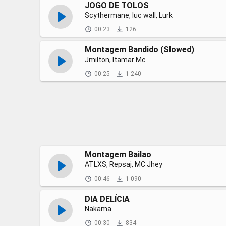
JOGO DE TOLOS
Scythermane, luc wall, Lurk
00:23
126
Montagem Bandido (Slowed)
Jmilton, Itamar Mc
00:25
1 240
Montagem Bailao
ATLXS, Repsaj, MC Jhey
00:46
1 090
DIA DELÍCIA
Nakama
00:30
834