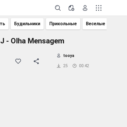
ть
Будильники
Прикольные
Веселые
Смеш
J - Olha Mensagem
tooya
25
00:42