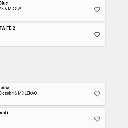
Blue
AK & MC GW
A FÈ 2
rinha
 Dozabri & MC LEKÃO
wed)