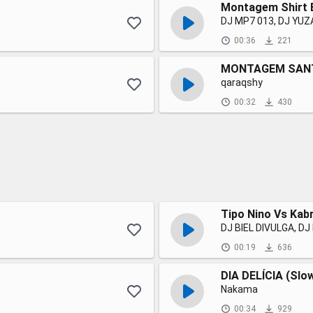
Montagem Shirt 
DJ MP7 013, DJ YUZ
00:36
221
MONTAGEM SANT
qaraqshy
00:32
430
Tipo Nino Vs Kab
DJ BIEL DIVULGA, DJ
00:19
636
DIA DELÍCIA (Slo
Nakama
00:34
929