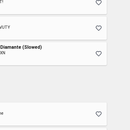
T!
ZNVUTY
Diamante (Slowed)
SXN
ne