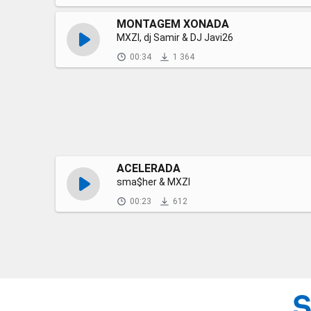
MONTAGEM XONADA
MXZI, dj Samir & DJ Javi26
00:34
1 364
ACELERADA
sma$her & MXZI
00:23
612