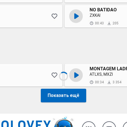
NO BATIDAO
ZXKAI
00:43
205
MONTAGEM LAD
ATLXS, MXZI
00:34
3 354
Показать ещё