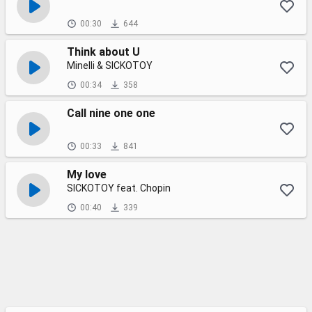
00:30
644
Think about U
Minelli & SICKOTOY
00:34
358
Call nine one one
00:33
841
My love
SICKOTOY feat. Chopin
00:40
339