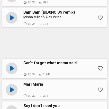
00:33
491
Bam Bam (BID0NCI0N remix)
Misha Miller & Alex Velea
00:34
733
Can’t forget what mama said
00:37
1 341
Mari Maria
00:37
338
Say I don't need you