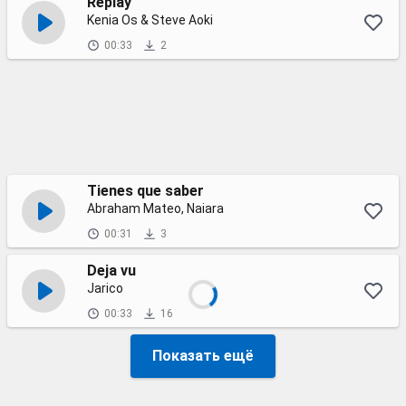
Replay
Kenia Os & Steve Aoki
00:33
2
Tienes que saber
Abraham Mateo, Naiara
00:31
3
Deja vu
Jarico
00:33
16
Показать ещё