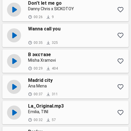
Don't let me go
Danny Chris x SICKOTOY
00:26
9
Wanna call you
00:35
325
В экстазе
Misha Xramovi
00:29
404
Madrid city
Ana Mena
00:37
311
La_Original.mp3
Emilia, TINI
00:32
57