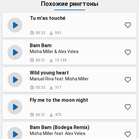
Похожие рингтоны
Tu m'as touché
00:33
591
Bam Bam
Misha Miller & Alex Velea
00:31
15 158
Wild young heart
Manuel Riva feat. Misha Miller
00:33
317
Fly me to the moon night
00:31
475
Bam Bam (Bodega Remix)
Misha Miller feat. Alex Velea