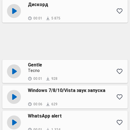
Дискорд
00:01
5 875
Gentle
Tecno
00:01
928
Windows 7/8/10/Vista звук запуска
00:06
629
WhatsApp alert
00:01
1 324