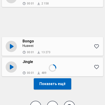
00:01
2 158
Bongo
Huawei
00:01
13 273
Jingle
00:01
489
Показать ещё