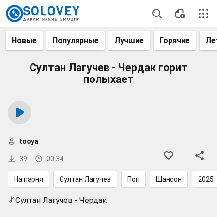
Новые
Популярные
Лучшие
Горячие
Ле
Султан Лагучев - Чердак горит
полыхает
tooya
39
00:34
На парня
Султан Лагучев
Поп
Шансон
2025
Султан Лагучев - Чердак