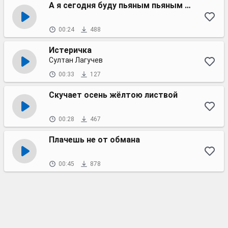
А я сегодня буду пьяным пьяным пьяным
00:24
488
Истеричка
Султан Лагучев
00:33
127
Скучает осень жёлтою листвой
00:28
467
Плачешь не от обмана
00:45
878