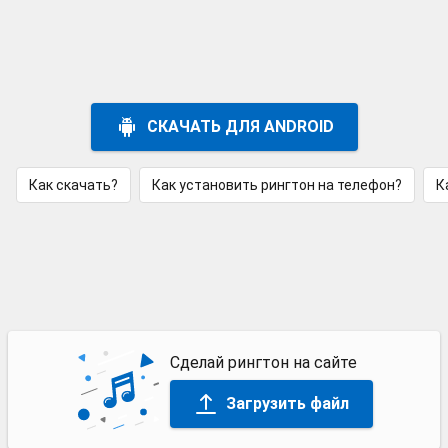
СКАЧАТЬ ДЛЯ ANDROID
Как скачать?
Как установить рингтон на телефон?
К
Сделай рингтон на сайте
Загрузить файл