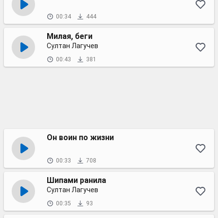
00:34
444
Милая, беги
Султан Лагучев
00:43
381
Он воин по жизни
00:33
708
Шипами ранила
Султан Лагучев
00:35
93