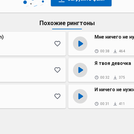
Похожие рингтоны
n)
Мне ничего не 
00:38
464
Я твоя девочка
00:32
375
И ничего не нуж
00:31
411