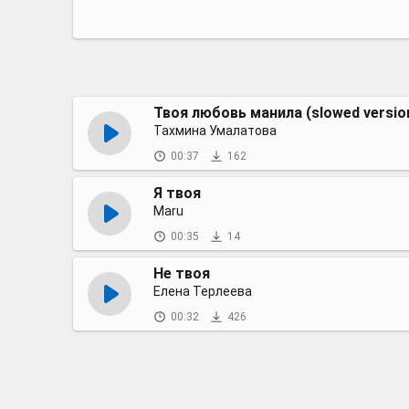
Твоя любовь манила (slowed versio
Тахмина Умалатова
00:37
162
Я твоя
Maru
00:35
14
Не твоя
Елена Терлеева
00:32
426