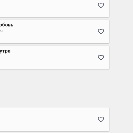
любовь
ая
 утра