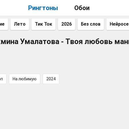
Рингтоны
Обои
ие
Лето
Тик Ток
2026
Без слов
Нейросе
хмина Умалатова - Твоя любовь ман
оп
На любимую
2024