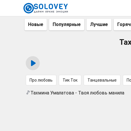
Новые
Популярные
Лучшие
Горяч
Та
Про любовь
Тик Ток
Танцевальные
П
Тахмина Умалатова - Твоя любовь манила