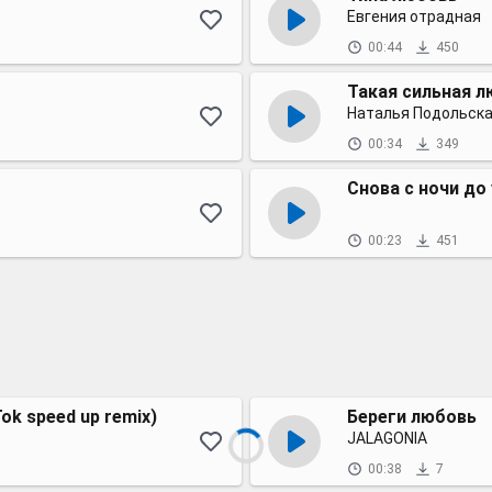
Евгения отрадная
00:44
450
Такая сильная 
Наталья Подольск
00:34
349
Снова с ночи до
00:23
451
ok speed up remix)
Береги любовь
JALAGONIA
00:38
7