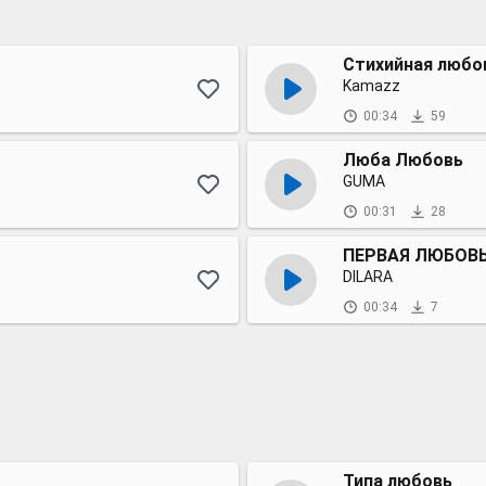
Стихийная любо
Kamazz
00:34
59
Люба Любовь
GUMA
00:31
28
ПЕРВАЯ ЛЮБОВ
DILARA
00:34
7
Типа любовь