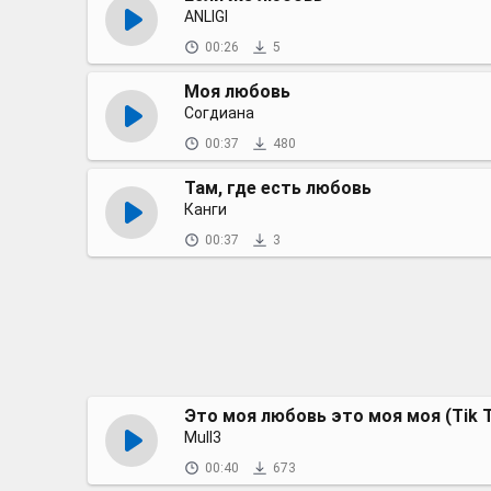
ANLIGI
00:26
5
Моя любовь
Согдиана
00:37
480
Там, где есть любовь
Канги
00:37
3
Это моя любовь это моя моя (Tik T
Mull3
00:40
673