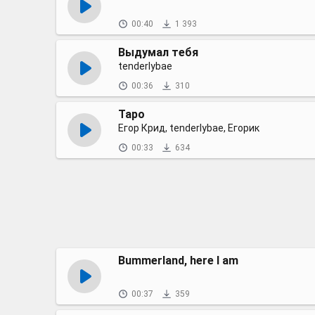
00:40
1 393
Выдумал тебя
tenderlybae
00:36
310
Таро
Егор Крид, tenderlybae, Егорик
00:33
634
Bummerland, here I am
00:37
359