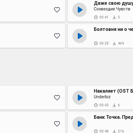
Даже свою душ
Созвездие Чувств
00:41
5
Болтовня ни о ч
00:28
469
Накаляет (OST Б
Underbiz
00:43
6
Банк Точка. Пре
00:48
516