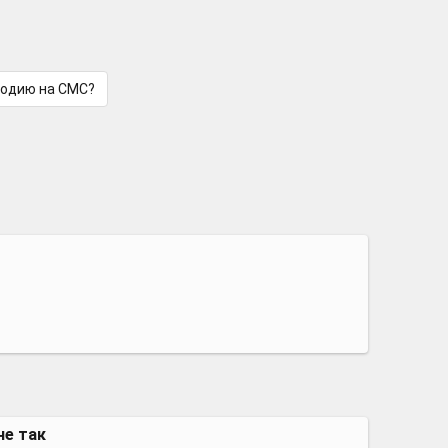
лодию на СМС?
не так