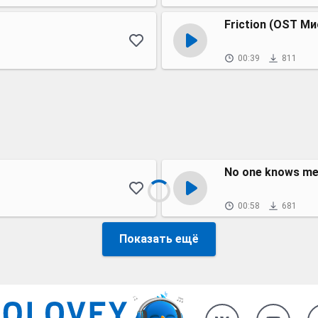
Friction (OST М
00:39
811
No one knows me 
00:58
681
Показать ещё