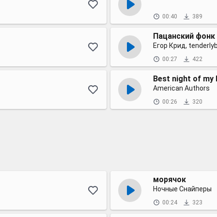
00:40
389
Пацанский фонк
Егор Крид, tenderly
00:27
422
Best night of my l
American Authors
00:26
320
морячок
Ночные Снайперы
00:24
323