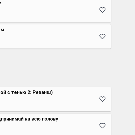
у
ем
ой с тенью 2: Реванш)
дпринимай на всю голову