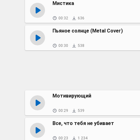
Мистика
00:32
636
Пьяное солнце (Metal Cover)
00:30
538
Мотивирующий
00:29
539
Все, что тебя не убивает
00:23
1 234