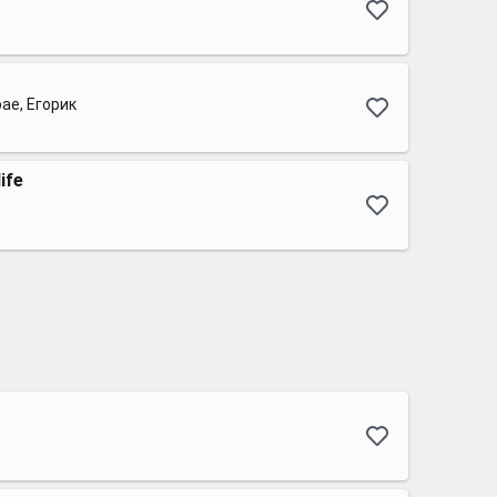
bae, Егорик
ife