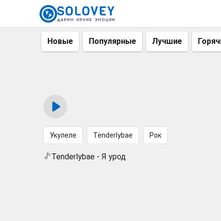
Новые
Популярные
Лучшие
Горяч
Укулеле
Tenderlybae
Рок
Tenderlybae - Я урод