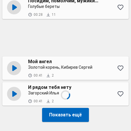
Посидим, помолчим, мужики...
Голубые береты
00:28
11
Мой ангел
Золотой корень, Кибирев Сергей
00:41
2
И рядом тебя нету
Загорский Илья
00:41
2
Показать ещё