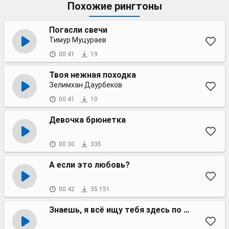
Похожие рингтоны
Погасли свечи
Тимур Муцураев
00:41
19
Твоя нежная походка
Зелимхан Даурбеков
00:41
10
Девочка брюнетка
00:30
335
А если это любовь?
00:42
35 151
Знаешь, я всё ищу тебя здесь по ночам