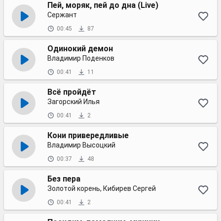
Пей, моряк, пей до дна (Live)
Сержант
00:45
87
Одинокий демон
Владимир Поденков
00:41
11
Всё пройдёт
Загорский Илья
00:41
2
Кони привередливые
Владимир Высоцкий
00:37
48
Без пера
Золотой корень, Кибирев Сергей
00:41
2