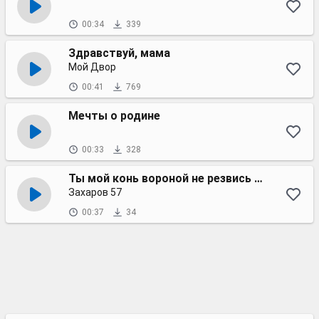
00:34
339
Здравствуй, мама
Мой Двор
00:41
769
Мечты о родине
00:33
328
Ты мой конь вороной не резвись подо мной
Захаров 57
00:37
34