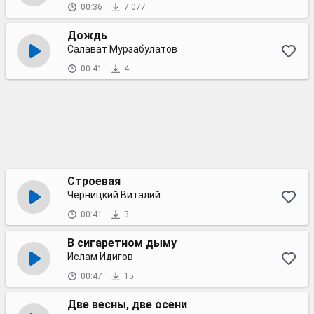
00:36
7 077
Дождь
Салават Мурзабулатов
00:41
4
Строевая
Черницкий Виталий
00:41
3
В сигаретном дыму
Ислам Идигов
00:47
15
Две весны, две осени