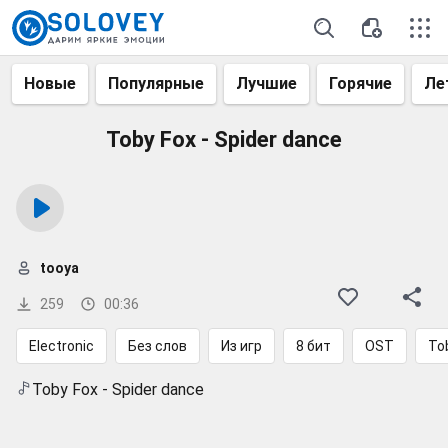
Новые
Популярные
Лучшие
Горячие
Ле
Toby Fox - Spider dance
tooya
259
00:36
Electronic
Без слов
Из игр
8 бит
OST
To
Toby Fox - Spider dance