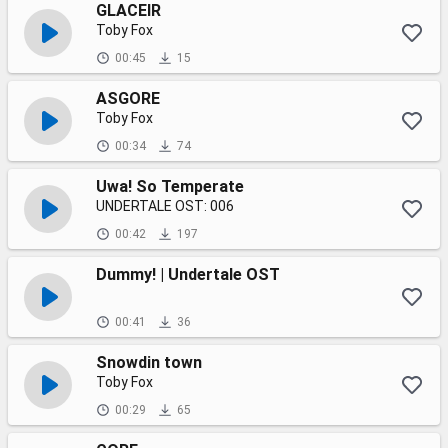
GLACEIR
Toby Fox
00:45
15
ASGORE
Toby Fox
00:34
74
Uwa! So Temperate
UNDERTALE OST: 006
00:42
197
Dummy! | Undertale OST
00:41
36
Snowdin town
Toby Fox
00:29
65