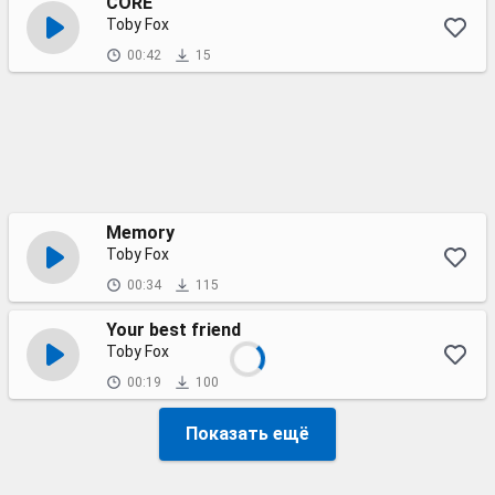
CORE
Toby Fox
00:42
15
Memory
Toby Fox
00:34
115
Your best friend
Toby Fox
00:19
100
Показать ещё