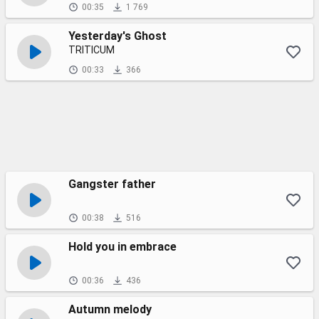
00:35
1 769
Yesterday's Ghost
TRITICUM
00:33
366
Gangster father
00:38
516
Hold you in embrace
00:36
436
Autumn melody