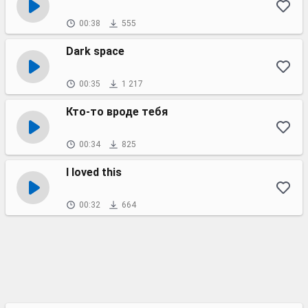
00:38
555
Dark space
00:35
1 217
Кто-то вроде тебя
00:34
825
I loved this
00:32
664