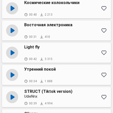
Космические колокольчики
00:40
2 213
Восточная электроника
00:31
418
Light fly
00:42
3 315
Утренний покой
00:34
1 888
STRUCT (Tiktok version)
UdieNnx
00:39
4 994