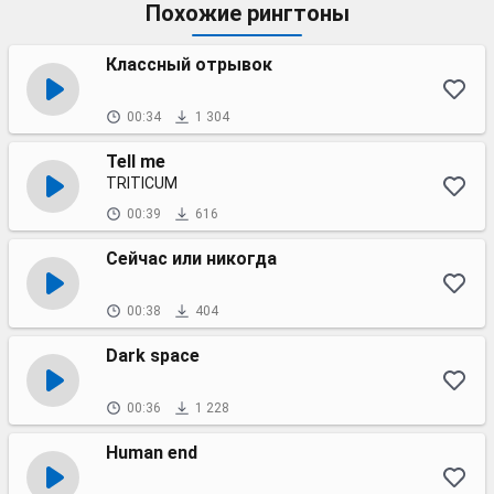
Похожие рингтоны
Классный отрывок
00:34
1 304
Tell me
TRITICUM
00:39
616
Сейчас или никогда
00:38
404
Dark space
00:36
1 228
Human end