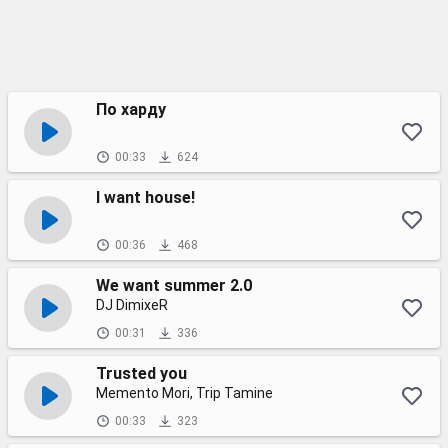
По харду
00:33
624
I want house!
00:36
468
We want summer 2.0
DJ DimixeR
00:31
336
Trusted you
Memento Mori, Trip Tamine
00:33
323