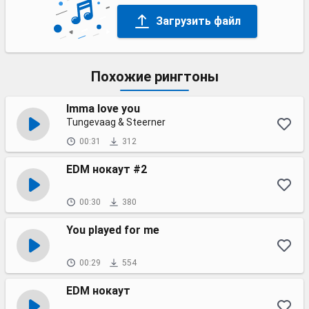
Загрузить файл
Похожие рингтоны
Imma love you
Tungevaag & Steerner
00:31
312
EDM нокаут #2
00:30
380
You played for me
00:29
554
EDM нокаут