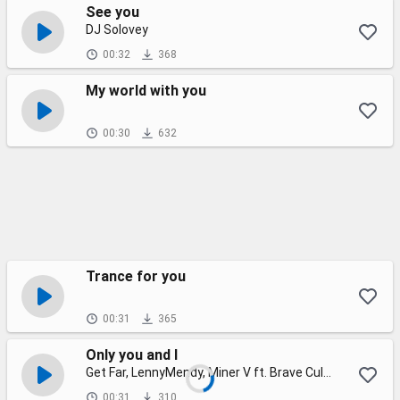
See you
DJ Solovey
00:32
368
My world with you
00:30
632
Trance for you
00:31
365
Only you and I
Get Far, LennyMendy, Miner V ft. Brave Culture
00:31
310