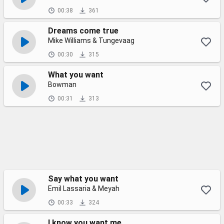
00:38
361
Dreams come true
Mike Williams & Tungevaag
00:30
315
What you want
Bowman
00:31
313
Say what you want
Emil Lassaria & Meyah
00:33
324
I know you want me