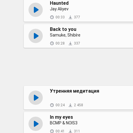
Haunted
Jay Aliyev
00:33
377
Back to you
Samuke, Shibíre
00:28
337
Утренняя медитация
00:24
2 458
In my eyes
BCMP & NOIS3
00:41
311