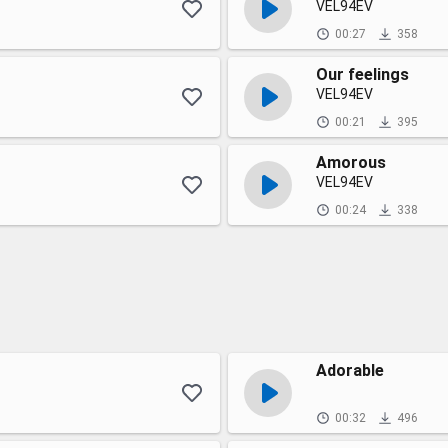
VEL94EV
00:27
358
Our feelings
VEL94EV
00:21
395
Amorous
VEL94EV
00:24
338
Adorable
00:32
496