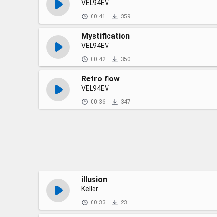
VEL94EV
00:41
359
Mystification
VEL94EV
00:42
350
Retro flow
VEL94EV
00:36
347
illusion
Keller
00:33
23