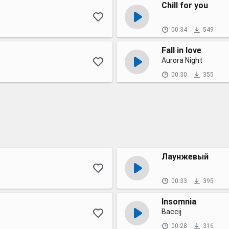
Chill for you
00:34
549
Fall in love
Aurora Night
00:30
355
Лаунжевый
00:33
395
Insomnia
Baccij
00:28
316