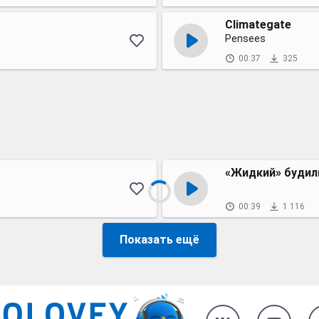
Climategate
Pensees
00:37
325
«Жидкий» будил
00:39
1 116
Показать ещё