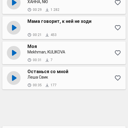
ХАННА, NЮ
00:29
1 282
Мама говорит, к ней не ходи
00:21
453
Моя
Mekhman, KULIKOVA
00:31
7
Останься со мной
Леша Свик
00:35
177