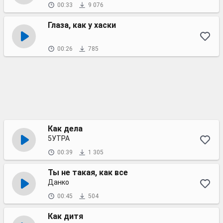
00:33
9 076
Глаза, как у хаски
00:26
785
Как дела
5УТРА
00:39
1 305
Ты не такая, как все
Данко
00:45
504
Как дитя