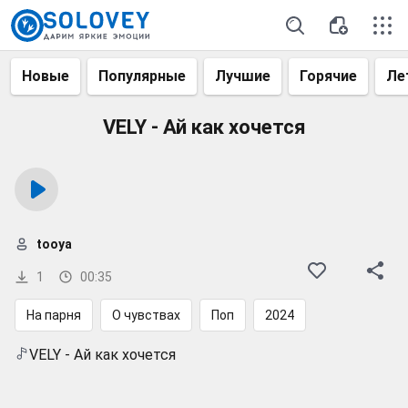
Новые
Популярные
Лучшие
Горячие
Ле
VELY - Ай как хочется
tooya
1
00:35
На парня
О чувствах
Поп
2024
VELY - Ай как хочется