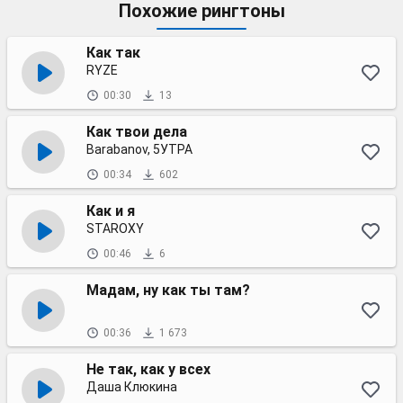
Похожие рингтоны
Как так
RYZE
00:30
13
Как твои дела
Barabanov, 5УТРА
00:34
602
Как и я
STAROXY
00:46
6
Мадам, ну как ты там?
00:36
1 673
Не так, как у всех
Даша Клюкина