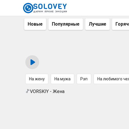
Новые
Популярные
Лучшие
Горяч
На жену
На мужа
Рэп
На любимого че
VORSKIY - Жена