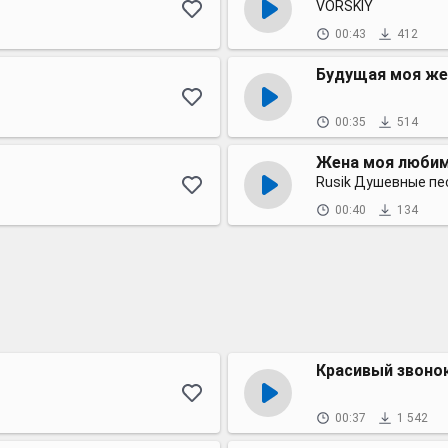
VORSKIY
00:43
412
Будущая моя же
00:35
514
Жена моя люби
Rusik Душевные пе
00:40
134
Красивый звонок
00:37
1 542