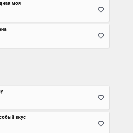
дная моя
ена
ну
особый вкус