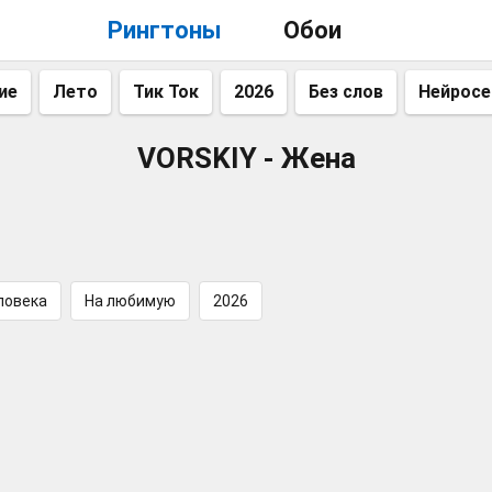
Рингтоны
Обои
ие
Лето
Тик Ток
2026
Без слов
Нейросе
VORSKIY - Жена
ловека
На любимую
2026