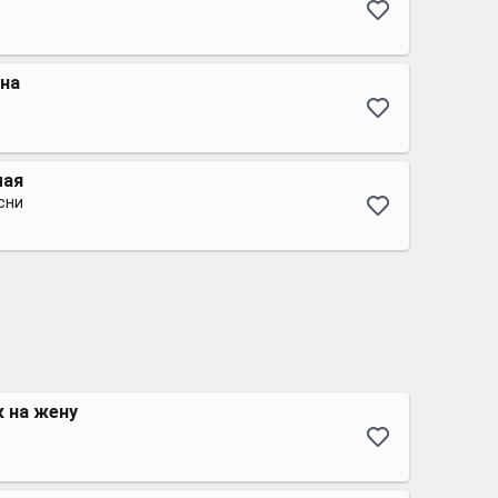
на
мая
сни
 на жену