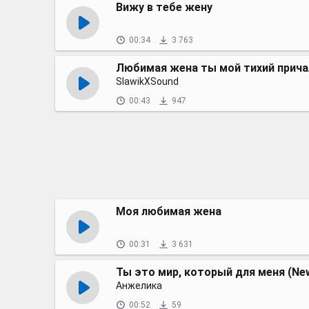
Вижу в тебе жену
00:34
3 763
Любимая жена ты мой тихий прича
SlawikXSound
00:43
947
Моя любимая жена
00:31
3 631
Ты это мир, который для меня (New
Анжелика
00:52
59