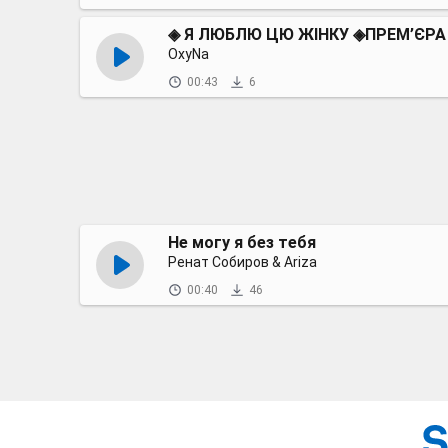
◈ Я ЛЮБЛЮ ЦЮ ЖІНКУ ◈ПРЕМ’ЄРА
OxyNa
00:43
6
Не могу я без тебя
Ренат Собиров & Ariza
00:40
46