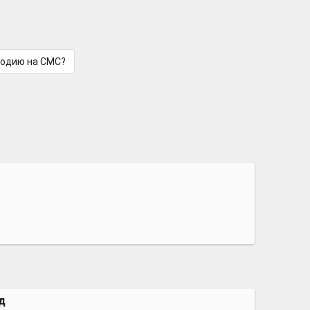
лодию на СМС?
ад