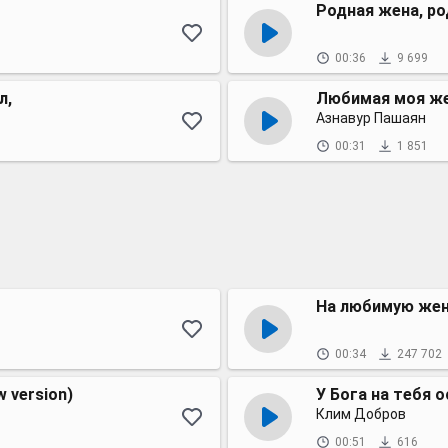
Родная жена, ро
00:36
9 699
л,
Любимая моя ж
Азнавур Пашаян
00:31
1 851
На любимую же
00:34
247 702
 version)
У Бога на тебя 
Клим Добров
00:51
616