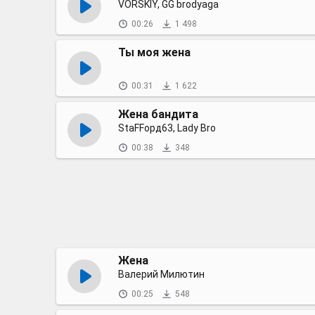
VORSKIY, GG brodyaga
00:26
1 498
Ты моя жена
00:31
1 622
Жена бандита
StaFFорд63, Lady Bro
00:38
348
Жена
Валерий Милютин
00:25
548