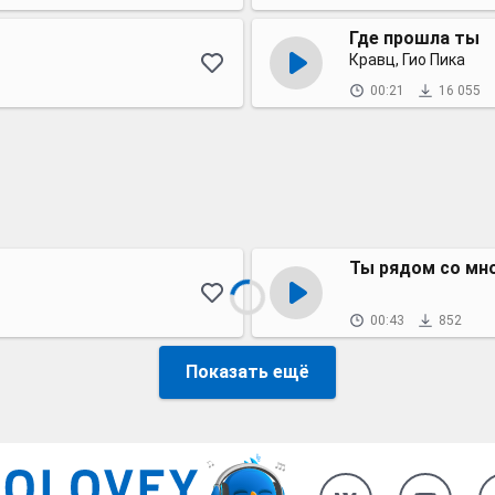
Где прошла ты
Кравц, Гио Пика
00:21
16 055
Ты рядом со мн
00:43
852
Показать ещё