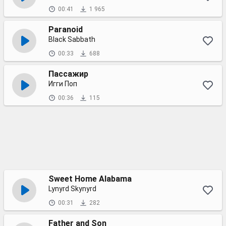
00:41
1 965
Paranoid
Black Sabbath
00:33
688
Пассажир
Игги Поп
00:36
115
Sweet Home Alabama
Lynyrd Skynyrd
00:31
282
Father and Son