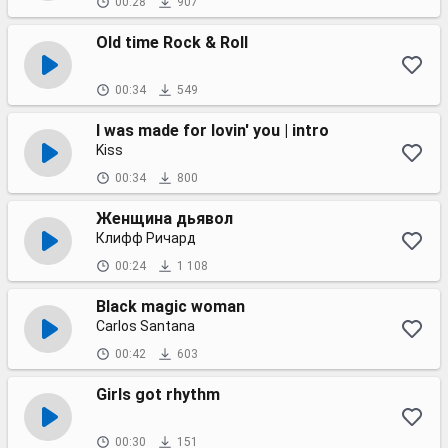
00:28
907
Old time Rock & Roll
00:34
549
I was made for lovin' you | intro
Kiss
00:34
800
Женщина дьявол
Клифф Ричард
00:24
1 108
Black magic woman
Carlos Santana
00:42
603
Girls got rhythm
00:30
151