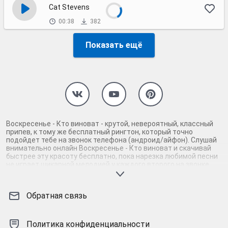
Cat Stevens
00:38
382
Показать ещё
Воскресенье - Кто виноват - крутой, невероятный, классный
припев, к тому же бесплатный рингтон, который точно
подойдет тебе на звонок телефона (андроид/айфон). Слушай
внимательно онлайн Воскресенье - Кто виноват и скачивай
быстрее эту красоту бесплатно, пока нарезка любимой песни
не играет шикарной мелодией у каждого второго на звонке.
Будь первым, кто скачает бесплатно сей шедевр музыки и
оценит по достоинству гармоничное звучание припева
Воскресенье - Кто виноват. Кроме того, ты можешь найти и
Обратная связь
скачать другую нарезку mp3 песни на звонок телефона, ну, или
m4r мелодию на айфон (iPhone). Уверены, ты не ошибся с
выбором рингтона Воскресенье - Кто виноват, ведь с такой
восхитительно качественной нарезкой музыки сложно будет
Политика конфиденциальности