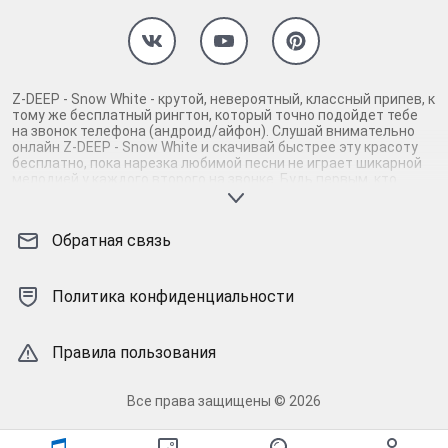
Z-DEEP - Snow White - крутой, невероятный, классный припев, к
тому же бесплатный рингтон, который точно подойдет тебе
на звонок телефона (андроид/айфон). Слушай внимательно
онлайн Z-DEEP - Snow White и скачивай быстрее эту красоту
бесплатно, пока нарезка любимой песни не играет шикарной
мелодией у каждого второго на звонке. Будь первым, кто
скачает бесплатно сей шедевр музыки и оценит по
достоинству гармоничное звучание припева Z-DEEP - Snow
White. Кроме того, ты можешь найти и скачать другую нарезку
Обратная связь
mp3 песни на звонок телефона, ну, или m4r мелодию на айфон
(iPhone). Уверены, ты не ошибся с выбором рингтона Z-DEEP -
Snow White, ведь с такой восхитительно качественной
нарезкой музыки сложно будет пропустить мелодию звонка.
Политика конфиденциальности
Соловей - mp3 и m4r композиции и звуки на звонок, которые
зацепят тебя и всех вокруг. Твой телефон достоин!
Правила пользования
Все права защищены © 2026