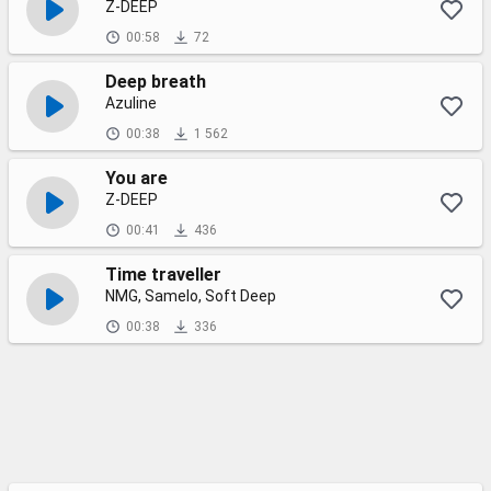
Z-DEEP
00:58
72
Deep breath
Azuline
00:38
1 562
You are
Z-DEEP
00:41
436
Time traveller
NMG, Samelo, Soft Deep
00:38
336