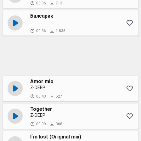
00:36
713
Балеарик
00:36
1 836
Amor mio
Z-DEEP
00:43
527
Together
Z-DEEP
00:39
368
I`m lost (Original mix)