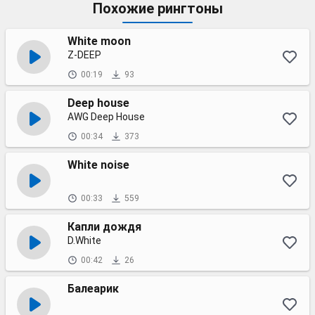
Похожие рингтоны
White moon
Z-DEEP
00:19
93
Deep house
AWG Deep House
00:34
373
White noise
00:33
559
Капли дождя
D.White
00:42
26
Балеарик