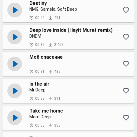
Destiny
NMG, Samelo, Soft Deep
00:40
491
Deep love inside (Hayit Murat remix)
DNDM
00:36
2 467
Моё спасение
00:31
432
In the air
Mr Deep
00:33
311
Take me home
Mant Deep
00:33
333