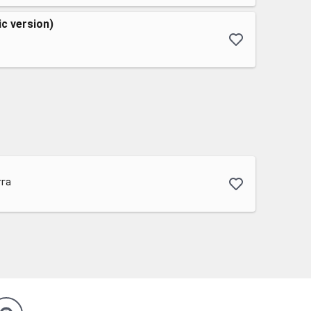
c version)
гга