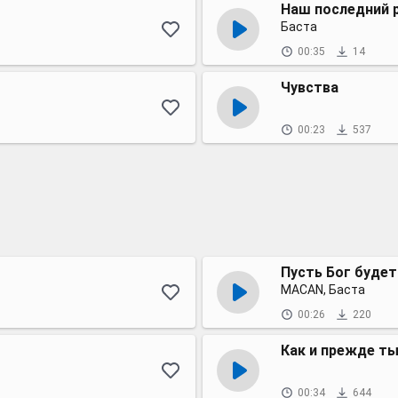
Наш последний р
Баста
00:35
14
Чувства
00:23
537
Пусть Бог будет
MACAN, Баста
00:26
220
Как и прежде ты
00:34
644