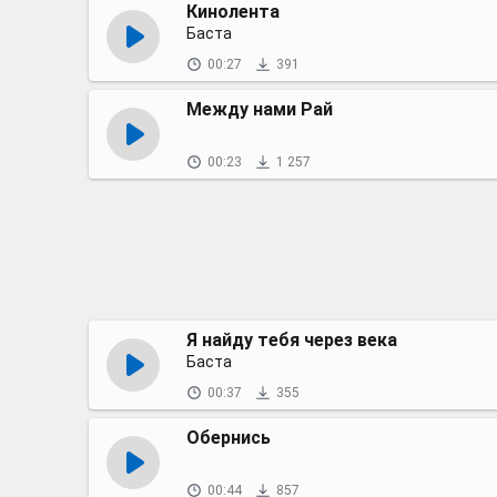
Кинолента
Баста
00:27
391
Между нами Рай
00:23
1 257
Я найду тебя через века
Баста
00:37
355
Обернись
00:44
857