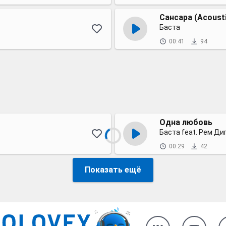
Сансара (Acousti
Баста
00:41
94
Одна любовь
Баста feat. Рем Ди
00:29
42
Показать ещё