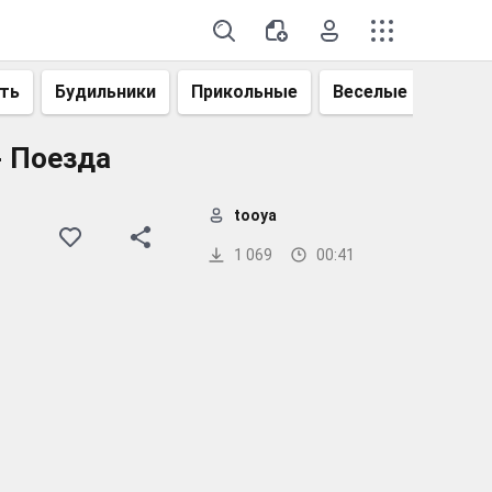
ть
Будильники
Прикольные
Веселые
Смеш
- Поезда
tooya
1 069
00:41