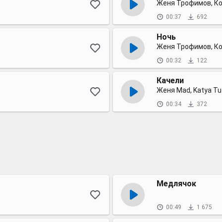
Женя Трофимов, К
00:37
692
Ночь
Женя Трофимов, К
00:32
122
Качели
Женя Mad, Katya Tu
00:34
372
Медлячок
00:49
1 675