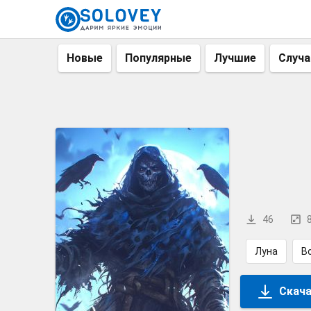
Новые
Популярные
Лучшие
Случ
46
Луна
В
Скача