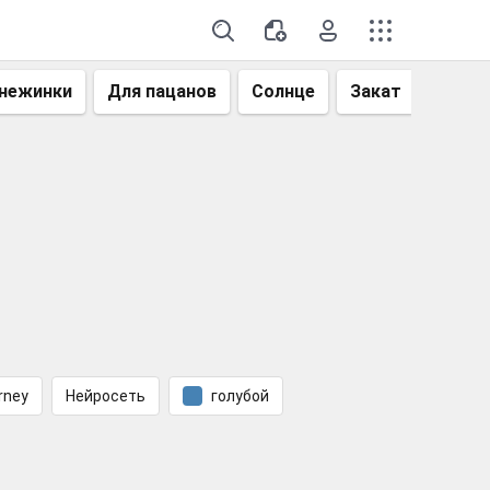
нежинки
Для пацанов
Солнце
Закат
Небо
rney
Нейросеть
голубой