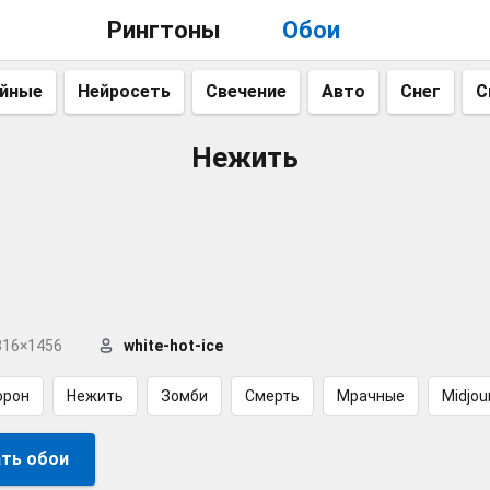
Рингтоны
Обои
айные
Нейросеть
Свечение
Авто
Снег
С
Нежить
816×1456
white-hot-ice
орон
Нежить
Зомби
Смерть
Мрачные
Midjou
ть обои