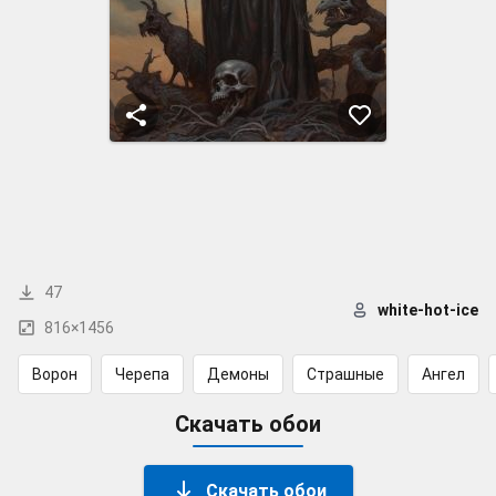
47
white-hot-ice
816×1456
Ворон
Черепа
Демоны
Страшные
Ангел
Скачать обои
Скачать обои