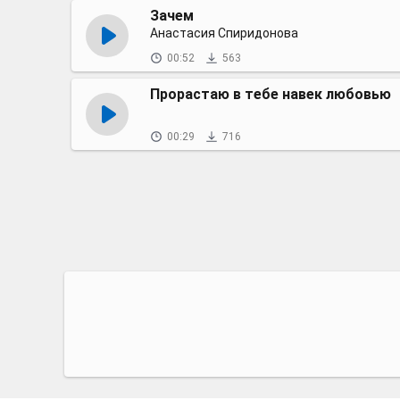
Зачем
Анастасия Спиридонова
00:52
563
Прорастаю в тебе навек любовью
00:29
716