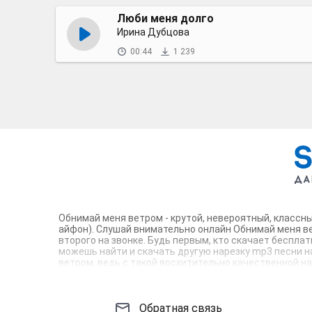
Люби меня долго
Ирина Дубцова
00:44
1 239
Обнимай меня ветром - крутой, невероятный, классны
айфон). Слушай внимательно онлайн Обнимай меня ве
второго на звонке. Будь первым, кто скачает беспла
можешь найти и скачать другую нарезку mp3 песни на
ветром, ведь с такой восхитительно качественной на
зацепят тебя и всех вокруг. Твой телефон достоин!
Обратная связь