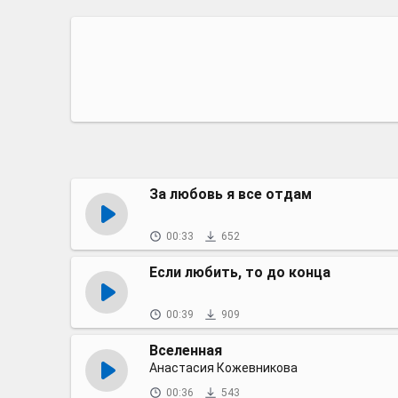
За любовь я все отдам
00:33
652
Если любить, то до конца
00:39
909
Вселенная
Анастасия Кожевникова
00:36
543