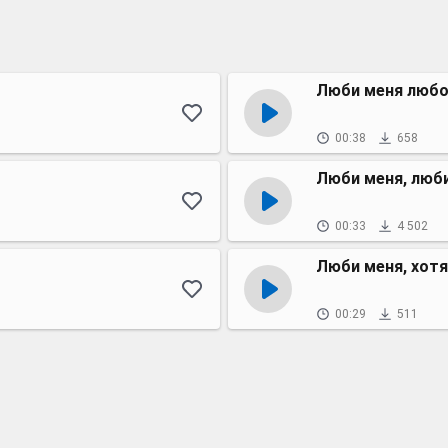
Люби меня люб
00:38
658
Люби меня, люби
00:33
4 502
Люби меня, хотя
00:29
511