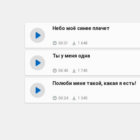
Небо моё синее плачет
00:31
1 648
Ты у меня одна
00:40
1 740
Полюби меня такой, какая я есть!
00:24
1 345