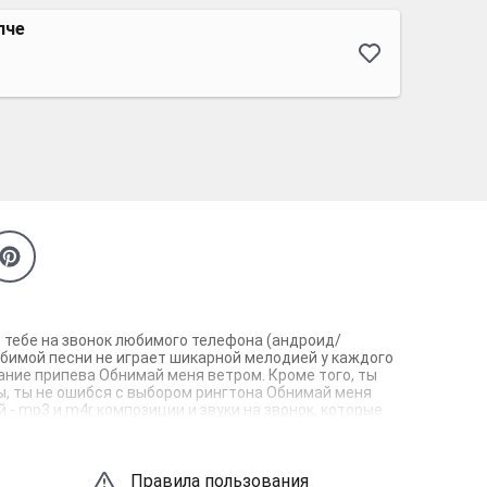
пче
т тебе на звонок любимого телефона (андроид/
юбимой песни не играет шикарной мелодией у каждого
ание припева Обнимай меня ветром. Кроме того, ты
ны, ты не ошибся с выбором рингтона Обнимай меня
- mp3 и m4r композиции и звуки на звонок, которые
Правила пользования