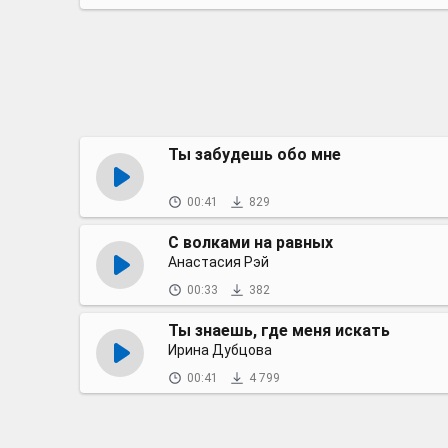
Ты забудешь обо мне
00:41
829
С волками на равных
Анастасия Рэй
00:33
382
Ты знаешь, где меня искать
Ирина Дубцова
00:41
4 799