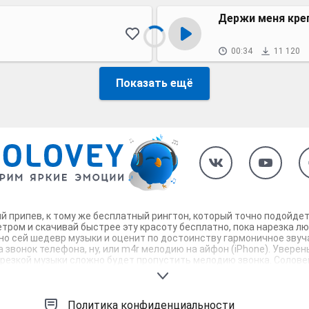
Держи меня кре
00:34
11 120
Показать ещё
й припев, к тому же бесплатный рингтон, который точно подойде
тром и скачивай быстрее эту красоту бесплатно, пока нарезка л
тно сей шедевр музыки и оценит по достоинству гармоничное звуч
 звонок телефона, ну, или m4r мелодию на айфон (iPhone). Увере
резкой музыки сложно будет пропустить мелодию звонка. Соловей 
Политика конфиденциальности