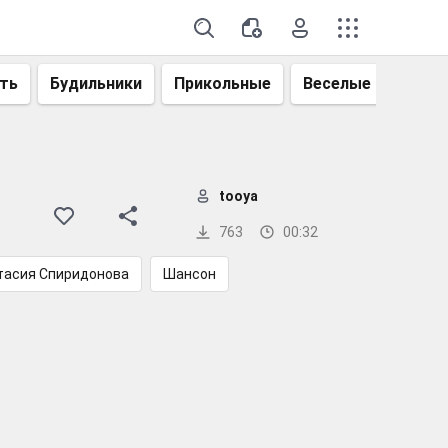
ть
Будильники
Прикольные
Веселые
Смеш
tooya
763
00:32
тасия Спиридонова
Шансон