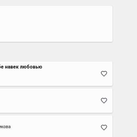
бе навек любовью
икова