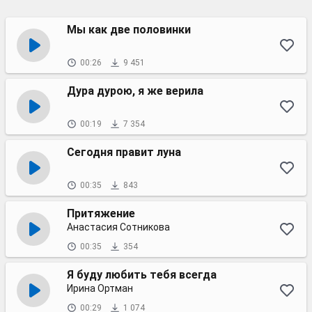
Мы как две половинки
00:26
9 451
Дура дурою, я же верила
00:19
7 354
Сегодня правит луна
00:35
843
Притяжение
Анастасия Сотникова
00:35
354
Я буду любить тебя всегда
Ирина Ортман
00:29
1 074