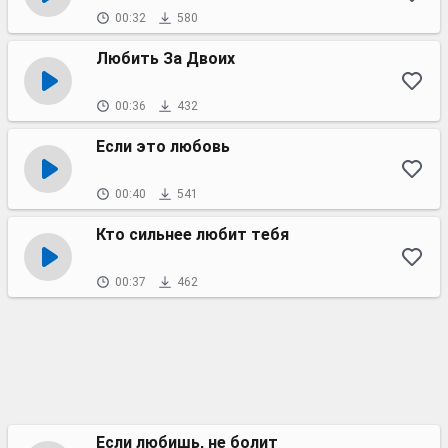
00:32
580
Любить За Двоих
00:36
432
Если это любовь
00:40
541
Кто сильнее любит тебя
00:37
462
Если любишь, не болит