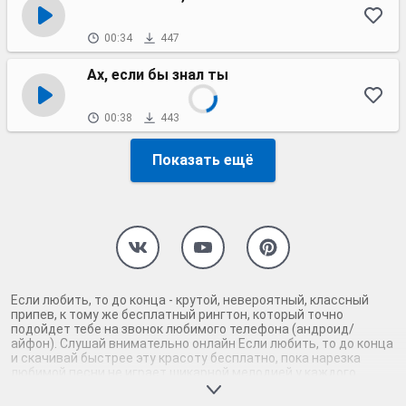
00:34
447
Ах, если бы знал ты
00:38
443
Показать ещё
Если любить, то до конца - крутой, невероятный, классный
припев, к тому же бесплатный рингтон, который точно
подойдет тебе на звонок любимого телефона (андроид/
айфон). Слушай внимательно онлайн Если любить, то до конца
и скачивай быстрее эту красоту бесплатно, пока нарезка
любимой песни не играет шикарной мелодией у каждого
второго на звонке. Будь первым, кто скачает бесплатно сей
шедевр музыки и оценит по достоинству гармоничное