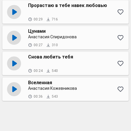
Прорастаю в тебе навек любовью
00:29
716
Цунами
Анастасия Спиридонова
00:27
310
Снова любить тебя
00:24
540
Вселенная
Анастасия Кожевникова
00:36
543