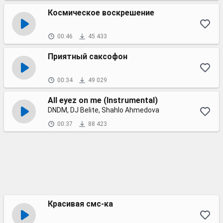
Космическое воскрешение
00:46
45 433
Приятный саксофон
00:34
49 029
All eyez on me (Instrumental)
DNDM, DJ Belite, Shahlo Ahmedova
00:37
88 423
Красивая смс-ка