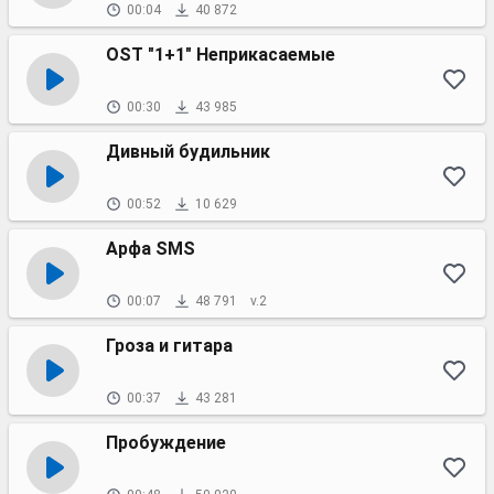
00:04
40 872
OST "1+1" Неприкасаемые
00:30
43 985
Дивный будильник
00:52
10 629
Арфа SMS
00:07
48 791
v.2
Гроза и гитара
00:37
43 281
Пробуждение