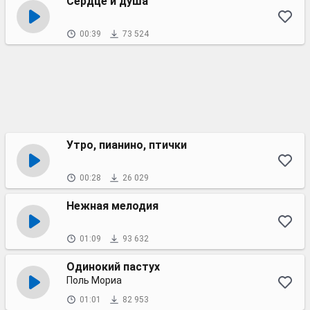
Сердце и душа
00:39
73 524
Утро, пианино, птички
00:28
26 029
Нежная мелодия
01:09
93 632
Одинокий пастух
Поль Мориа
01:01
82 953