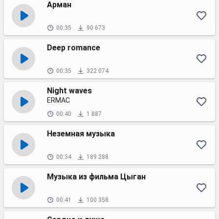
Арман
00:35
90 673
Deep romance
00:35
322 074
Night waves
ERMAC
00:40
1 887
Неземная музыка
00:34
189 288
Музыка из фильма Цыган
00:41
100 358