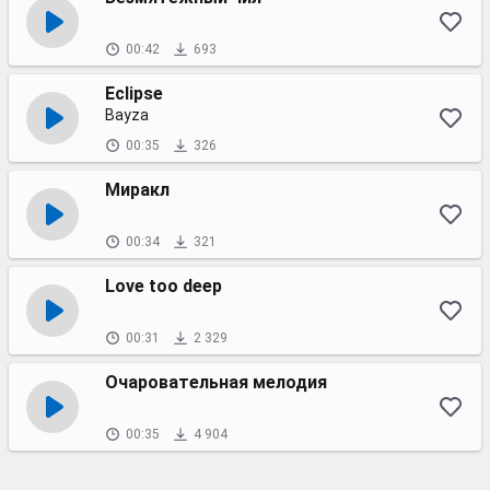
00:42
693
Eclipse
Bayza
00:35
326
Миракл
00:34
321
Love too deep
00:31
2 329
Очаровательная мелодия
00:35
4 904