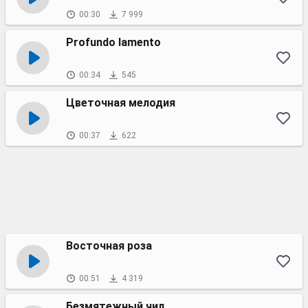
00:30
7 999
Profundo lamento
00:34
545
Цветочная мелодия
00:37
622
Восточная роза
00:51
4 319
Безмятежный чил