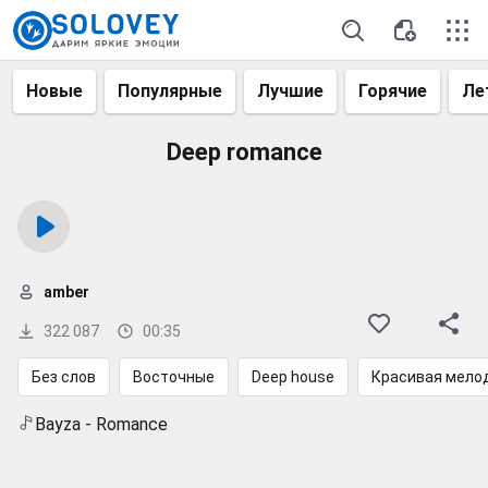
Новые
Популярные
Лучшие
Горячие
Ле
Deep romance
amber
322 087
00:35
Без слов
Восточные
Deep house
Красивая мело
Bayza - Romance