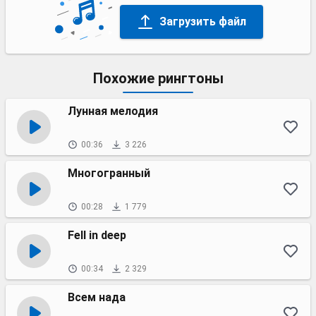
Загрузить файл
Похожие рингтоны
Лунная мелодия
00:36
3 226
Многогранный
00:28
1 779
Fell in deep
00:34
2 329
Всем нада