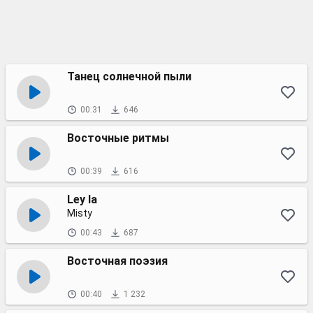
Танец солнечной пыли
00:31
646
Восточные ритмы
00:39
616
Ley la
Misty
00:43
687
Восточная поэзия
00:40
1 232